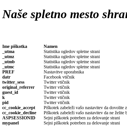
Naše spletno mesto shra
Ime piškotka
Namen
_utma
Statistika ogledov spletne strani
_utmz
Statistika ogledov spletne strani
_utmb
Statistika ogledov spletne strani
_utmc
Statistika ogledov spletne strani
PREF
Nastavitve uporabnika
datr
Facebook vtičnik
twitter_sess
Twitter vtičnik
original_referrer
Twitter vtičnik
guest_id
Twitter vtičnik
k
Twitter vtičnik
pid
Twitter vtičnik
cc_cookie_accept
Piškotek zabeleži vašo nastavitev da dovolite 
cc_cookie_decline
Piškotek zabeleži vašo nastavitev da ne želite 
ASPSESSIONID
Sejni piškotek potreben za delovanje strani
mypanel
Sejni piškotek potreben za delovanje strani