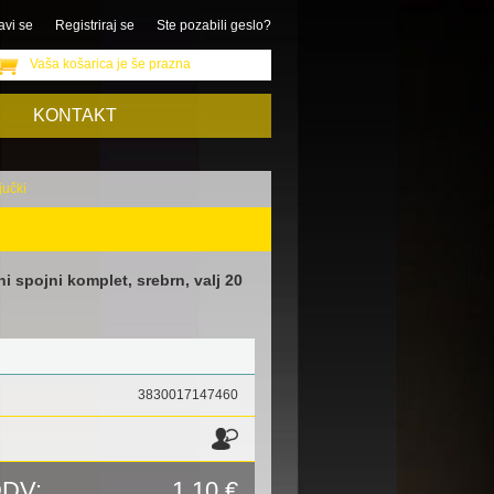
avi se
Registriraj se
Ste pozabili geslo?
Vaša košarica je še prazna
KONTAKT
jučki
 spojni komplet, srebrn, valj 20
3830017147460
DDV:
1,10 €