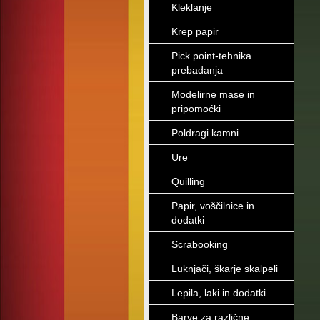
Kleklanje
Krep papir
Pick point-tehnika
prebadanja
Modelirne mase in
pripomoćki
Poldragi kamni
Ure
Quilling
Papir, voščilnice in
dodatki
Scrabooking
Luknjači, škarje skalpeli
Lepila, laki in dodatki
Barve za različne