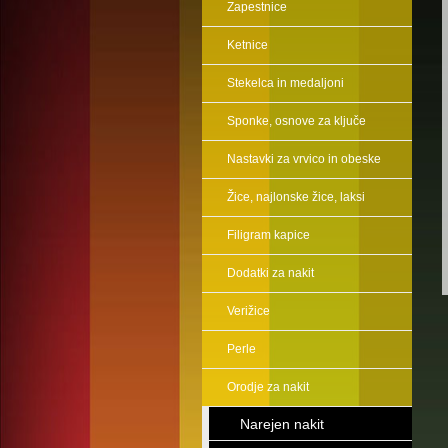
Zapestnice
Ketnice
Stekelca in medaljoni
Sponke, osnove za ključe
Nastavki za vrvico in obeske
Žice, najlonske žice, laksi
Filigram kapice
Dodatki za nakit
Verižice
Perle
Orodje za nakit
Narejen nakit