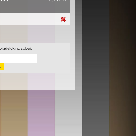
 izdelek na zalogi: