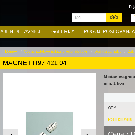
Prij
IŠČI
AJI IN DELAVNICE
GALERIJA
POGOJI POSLOVANJA
Domov
Vse za izdelavo nakita, orodja, dodatki
Dodatki za nakit
Zakl
MAGNET H97 421 04
Močan magnetni
mm, 1 kos
OEM:
Pošlji prijatelju
Cena z 