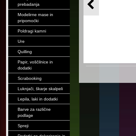
prebadanja
Modelirne mase in
pripomoćki
Poldragi kamni
Ure
Quilling
Papir, voščilnice in
dodatki
Scrabooking
Luknjači, škarje skalpeli
Lepila, laki in dodatki
Barve za različne
podlage
Spreji