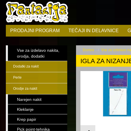
PRODAJNI PROGRAM
TEČAJI IN DELAVNICE
G
Vse za izdelavo nakita,
Domov
Vse za izdelavo nak
orodja, dodatki
IGLA ZA NIZANJ
Dodatki za nakit
Perle
Orodje za nakit
Narejen nakit
Kleklanje
Krep papir
Pick point-tehnika