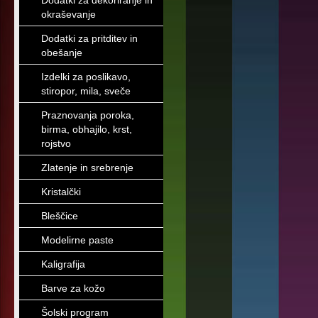
Dodatki za dekoriranje in
okraševanje
Dodatki za pritditev in
obešanje
Izdelki za poslikavo,
stiropor, mila, sveče
Praznovanja poroka,
birma, obhajilo, krst,
rojstvo
Zlatenje in srebrenje
Kristalčki
Bleščice
Modelirne paste
Kaligrafija
Barve za kožo
Šolski program