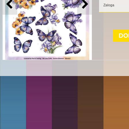
Zaloga
DO