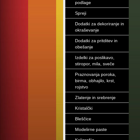
podlage
Spreji
Dodatki za dekoriranje in
okraševanje
Dodatki za pritditev in
obešanje
Izdelki za poslikavo,
stiropor, mila, sveče
Praznovanja poroka,
birma, obhajilo, krst,
rojstvo
Zlatenje in srebrenje
Kristalčki
Bleščice
Modelirne paste