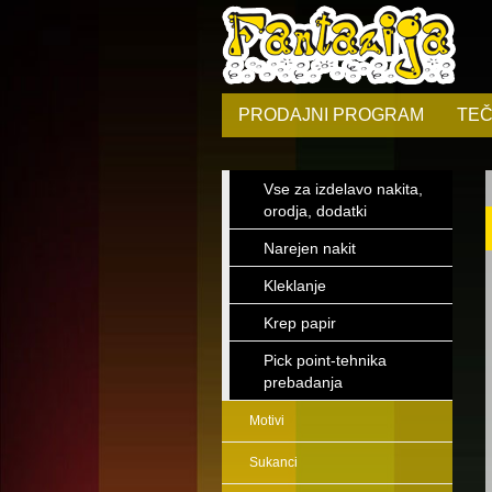
PRODAJNI PROGRAM
TEČ
Vse za izdelavo nakita,
orodja, dodatki
Narejen nakit
Kleklanje
Krep papir
Pick point-tehnika
prebadanja
Motivi
Sukanci