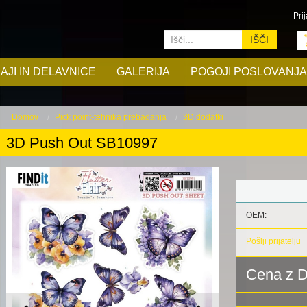
Prij
IŠČI
AJI IN DELAVNICE
GALERIJA
POGOJI POSLOVANJA
Domov
Pick point-tehnika prebadanja
3D dodatki
3D Push Out SB10997
OEM:
Pošlji prijatelju
Cena z 