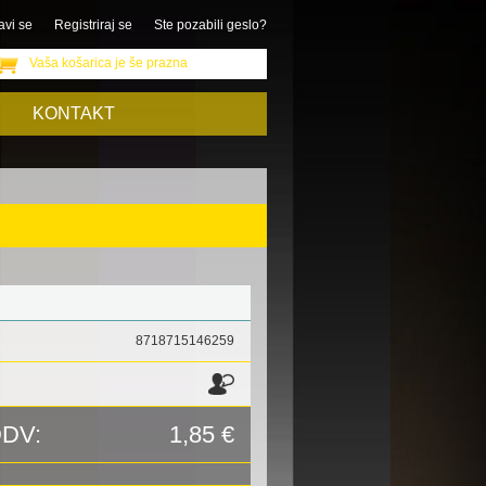
avi se
Registriraj se
Ste pozabili geslo?
Vaša košarica je še prazna
KONTAKT
8718715146259
DDV:
1,85 €