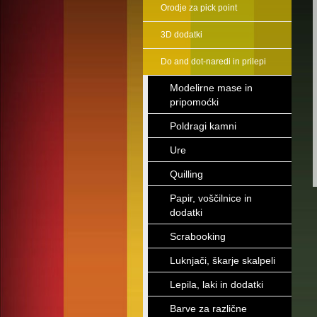
Orodje za pick point
3D dodatki
Do and dot-naredi in prilepi
Modelirne mase in
pripomoćki
Poldragi kamni
Ure
Quilling
Papir, voščilnice in
dodatki
Scrabooking
Luknjači, škarje skalpeli
Lepila, laki in dodatki
Barve za različne