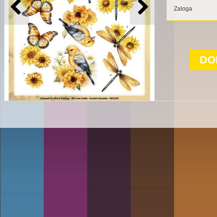
Zaloga
DO