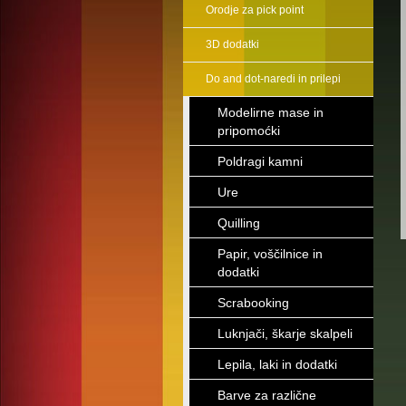
Orodje za pick point
3D dodatki
Do and dot-naredi in prilepi
Modelirne mase in
pripomoćki
Poldragi kamni
Ure
Quilling
Papir, voščilnice in
dodatki
Scrabooking
Luknjači, škarje skalpeli
Lepila, laki in dodatki
Barve za različne