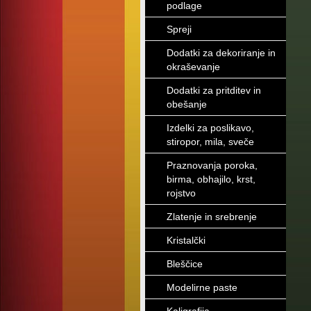
podlage
Spreji
Dodatki za dekoriranje in
okraševanje
Dodatki za pritditev in
obešanje
Izdelki za poslikavo,
stiropor, mila, sveče
Praznovanja poroka,
birma, obhajilo, krst,
rojstvo
Zlatenje in srebrenje
Kristalčki
Bleščice
Modelirne paste