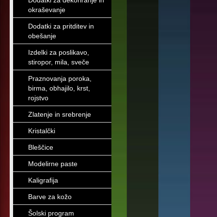
Dodatki za dekoriranje in
okraševanje
Dodatki za pritditev in
obešanje
Izdelki za poslikavo,
stiropor, mila, sveče
Praznovanja poroka,
birma, obhajilo, krst,
rojstvo
Zlatenje in srebrenje
Kristalčki
Bleščice
Modelirne paste
Kaligrafija
Barve za kožo
Šolski program