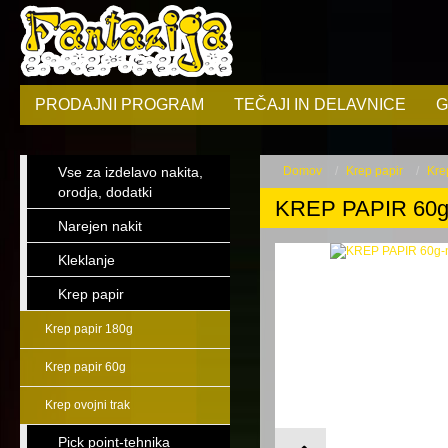
PRODAJNI PROGRAM
TEČAJI IN DELAVNICE
G
Vse za izdelavo nakita,
Domov
Krep papir
Kre
orodja, dodatki
KREP PAPIR 60g-
Narejen nakit
Kleklanje
Krep papir
Krep papir 180g
Krep papir 60g
Krep ovojni trak
Pick point-tehnika