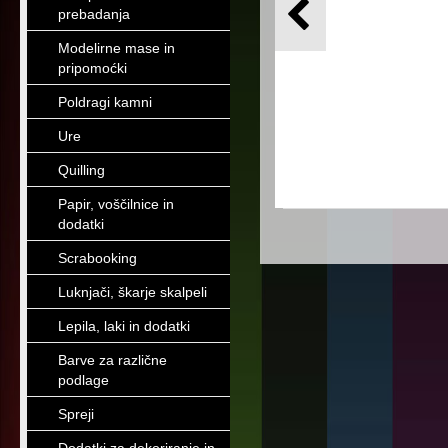
prebadanja
Modelirne mase in
pripomoćki
Poldragi kamni
Ure
Quilling
Papir, voščilnice in
dodatki
Scrabooking
Luknjači, škarje skalpeli
Lepila, laki in dodatki
Barve za različne
podlage
Spreji