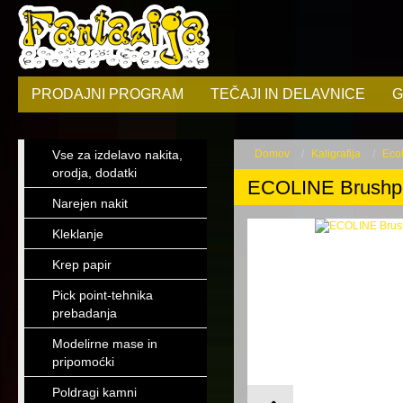
PRODAJNI PROGRAM
TEČAJI IN DELAVNICE
G
Vse za izdelavo nakita,
Domov
Kaligrafija
Eco
orodja, dodatki
ECOLINE Brushpe
Narejen nakit
Kleklanje
Krep papir
Pick point-tehnika
prebadanja
Modelirne mase in
pripomoćki
Poldragi kamni