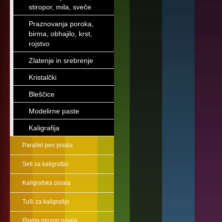
stiropor, mila, sveče
Praznovanja poroka,
birma, obhajilo, krst,
rojstvo
Zlatenje in srebrenje
Kristalčki
Bleščice
Modelirne paste
Kaligrafija
Parallel pen pisala
Seti za kaligrafijo
Kaligrafska pisala
Tuši za kaligrafijo
Pigma micron pisala