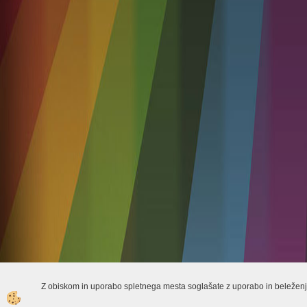
Z obiskom in uporabo spletnega mesta soglašate z uporabo in beleženj