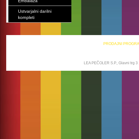
Embalaža
Ustvarjalni darilni
kompleti
PRODAJNI PROGR
LEA PEČOLER S.P., Glavni trg 3