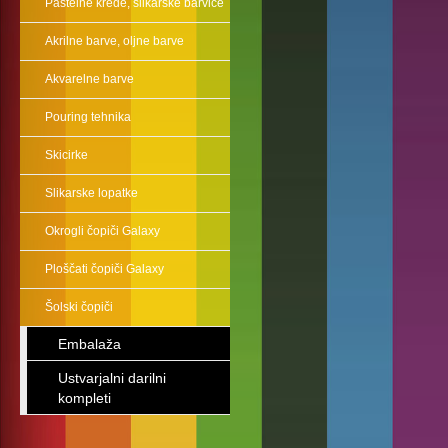
Pastelne krede, slikarske barvice
Akrilne barve, oljne barve
Akvarelne barve
Pouring tehnika
Skicirke
Slikarske lopatke
Okrogli čopiči Galaxy
Ploščati čopiči Galaxy
Šolski čopiči
Embalaža
Ustvarjalni darilni
kompleti