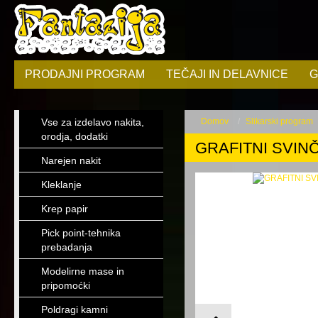
PRODAJNI PROGRAM
TEČAJI IN DELAVNICE
G
Vse za izdelavo nakita,
Domov
Slikarski program
orodja, dodatki
GRAFITNI SVINČ
Narejen nakit
Kleklanje
Krep papir
Pick point-tehnika
prebadanja
Modelirne mase in
pripomoćki
Poldragi kamni