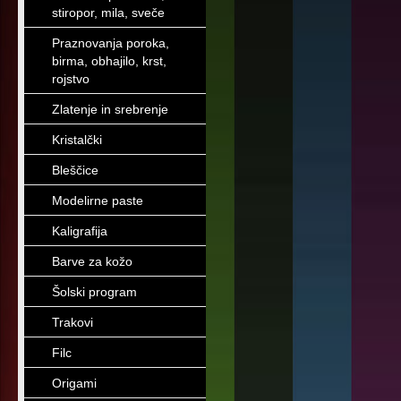
stiropor, mila, sveče
Praznovanja poroka,
birma, obhajilo, krst,
rojstvo
Zlatenje in srebrenje
Kristalčki
Bleščice
Modelirne paste
Kaligrafija
Barve za kožo
Šolski program
Trakovi
Filc
Origami