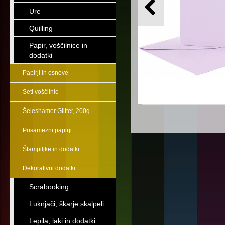
Ure
Quilling
Papir, voščilnice in
dodatki
Papirji in osnove
Seti voščilnic
Šeleshamer Glitter, 200g
Posamezni papirji
Štampiljke in dodatki
Dekorativni dodatki
Scrabooking
Luknjači, škarje skalpeli
Lepila, laki in dodatki