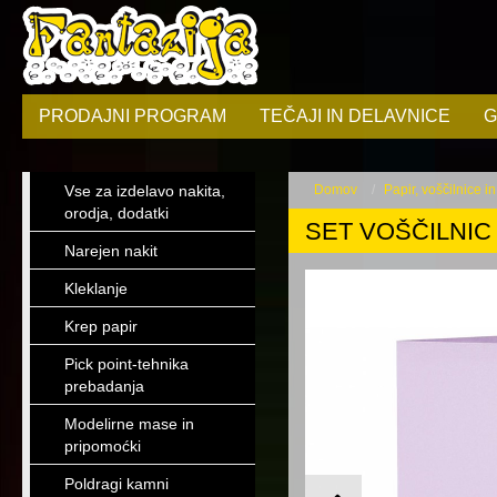
PRODAJNI PROGRAM
TEČAJI IN DELAVNICE
G
Vse za izdelavo nakita,
Domov
Papir, voščilnice i
orodja, dodatki
SET VOŠČILNIC 2
Narejen nakit
Kleklanje
Krep papir
Pick point-tehnika
prebadanja
Modelirne mase in
pripomoćki
Poldragi kamni