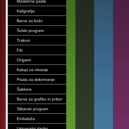
Modelirne paste
Kaligrafija
Barve za kožo
Šolski program
Trakovi
Filc
Origami
Kalupi za vlivanje
Pisala za dekoriranje
Šablone
Barve za grafiko in pribor
Slikarski program
Embalaža
Ustvarjalni darilni