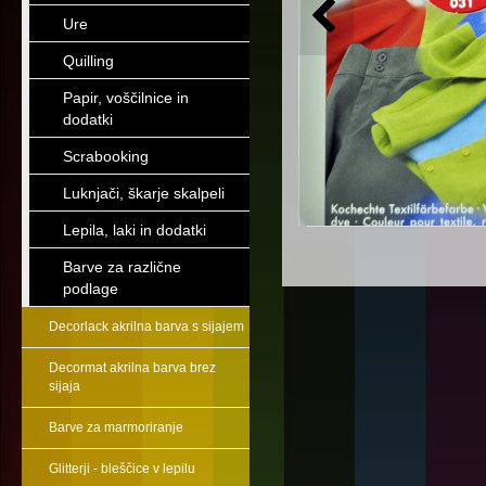
Ure
Quilling
Papir, voščilnice in
dodatki
Scrabooking
Luknjači, škarje skalpeli
Lepila, laki in dodatki
Barve za različne
podlage
Decorlack akrilna barva s sijajem
Decormat akrilna barva brez
sijaja
Barve za marmoriranje
Glitterji - bleščice v lepilu