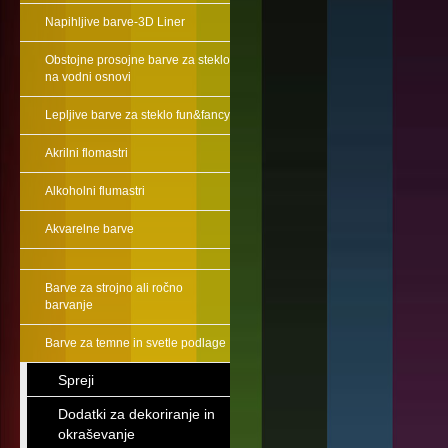
Napihljive barve-3D Liner
Obstojne prosojne barve za steklo
na vodni osnovi
Lepljive barve za steklo fun&fancy
Akrilni flomastri
Alkoholni flumastri
Akvarelne barve
Barve za strojno ali ročno
barvanje
Barve za temne in svetle podlage
Spreji
Dodatki za dekoriranje in
okraševanje