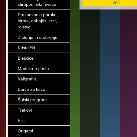
VEČ
stiropor, mila, sveče
Praznovanja poroka,
birma, obhajilo, krst,
rojstvo
Zlatenje in srebrenje
Kristalčki
Bleščice
Modelirne paste
Kaligrafija
Barve za kožo
Šolski program
Trakovi
Filc
Origami