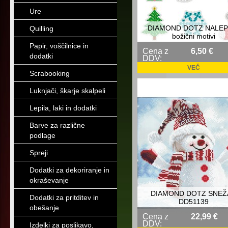
Ure
DIAMOND DOTZ NALEP
Quilling
božični motivi
Papir, voščilnice in
Cena z
6,50 €
dodatki
DDV:
VEČ
Scrabooking
Luknjači, škarje skalpeli
Lepila, laki in dodatki
Barve za različne
podlage
Spreji
Dodatki za dekoriranje in
okraševanje
DIAMOND DOTZ SNEŽ
Dodatki za pritditev in
DD51139
obešanje
Cena z
22,99 €
DDV:
Izdelki za poslikavo,