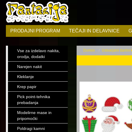
PRODAJNI PROGRAM
TEČAJI IN DELAVNICE
G
Vse za izdelavo nakita,
Domov
Ustvarjalni darilni
orodja, dodatki
Diamond dotz
Narejen nakit
Kleklanje
Krep papir
Pick point-tehnika
prebadanja
Modelirne mase in
pripomoćki
Poldragi kamni