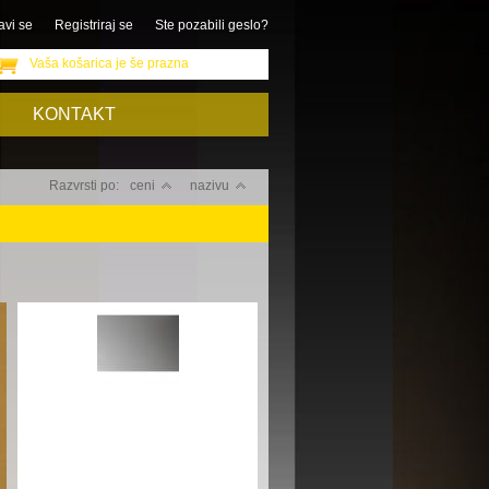
avi se
Registriraj se
Ste pozabili geslo?
Vaša košarica je še prazna
KONTAKT
Razvrsti po:
ceni
nazivu