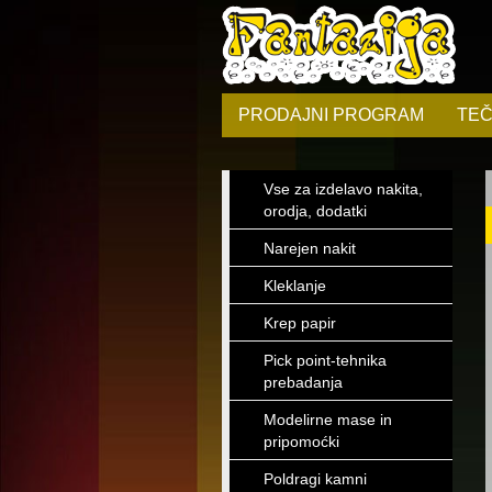
PRODAJNI PROGRAM
TEČ
Vse za izdelavo nakita,
orodja, dodatki
Narejen nakit
Kleklanje
Krep papir
Pick point-tehnika
prebadanja
Modelirne mase in
pripomoćki
Poldragi kamni