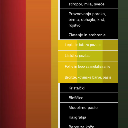
stiropor, mila, sveče
Praznovanja poroka,
birma, obhajilo, krst,
rojstvo
Zlatenje in srebrenje
Lepila in laki za pozlato
Lističi za pozlato
Folije in lepo za metaliziranje
Bronze, kovinske barve, paste
Kristalčki
Bleščice
Modelirne paste
Kaligrafija
Barve za kožo