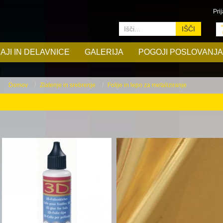
Prij
IŠČI
AJI IN DELAVNICE
GALERIJA
POGOJI POSLOVANJA
Domov
Zlatenje in srebrenje
Folije in lepo za metaliziranje
Folije in lepo za metaliziranje