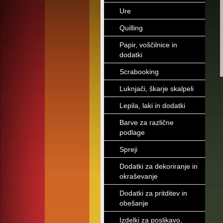
Ure
Quilling
Papir, voščilnice in
dodatki
Scrabooking
Luknjači, škarje skalpeli
Lepila, laki in dodatki
Barve za različne
podlage
Spreji
Dodatki za dekoriranje in
okraševanje
Dodatki za pritditev in
obešanje
Izdelki za poslikavo,