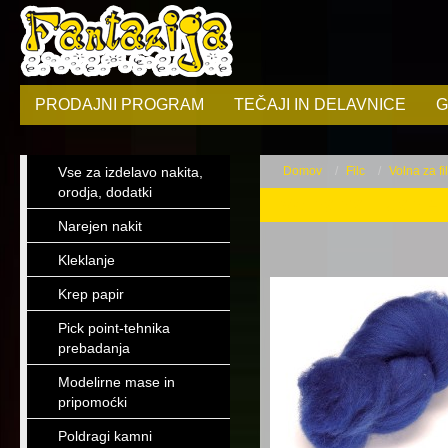
PRODAJNI PROGRAM
TEČAJI IN DELAVNICE
G
Vse za izdelavo nakita,
Domov
Filc
Volna za fi
orodja, dodatki
Volna za filcanje
Narejen nakit
Kleklanje
Krep papir
Pick point-tehnika
prebadanja
Modelirne mase in
pripomoćki
Poldragi kamni