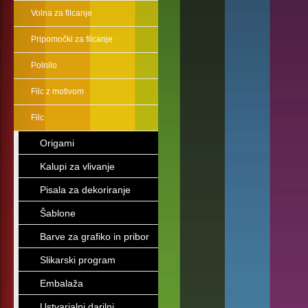
Volna za filcanje
Pripomočki za filcanje
Polnilo
Filc z motivom
Filc
Origami
Kalupi za vlivanje
Pisala za dekoriranje
Šablone
Barve za grafiko in pribor
Slikarski program
Embalaža
Ustvarjalni darilni