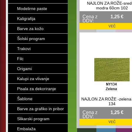
NAJLON ZA ROŽE-sred
modra 60cm 102
Modelirne paste
Cena z
1,25 €
Kaligrafija
DDV:
VEČ
Barve za kožo
Šolski program
Trakovi
Filc
Origami
Kalupi za vlivanje
Pisala za dekoriranje
Šablone
NAJLON ZA ROŽE -zelena
134
Barve za grafiko in pribor
Cena z
1,25 €
DDV:
Slikarski program
VEČ
Embalaža