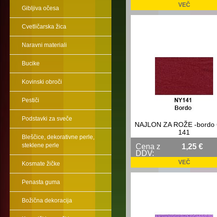
VEČ
Gibljiva očesa
Cvetličarska žica
Naravni materiali
Bucike
Kovinski obroči
Pestiči
Podstavki za sveče
NAJLON ZA ROŽE -bordo
141
Bleščice, dekorativne perle,
steklene perle
Cena z
1,25 €
DDV:
VEČ
Kosmate žičke
Penasta guma
Božična dekoracija