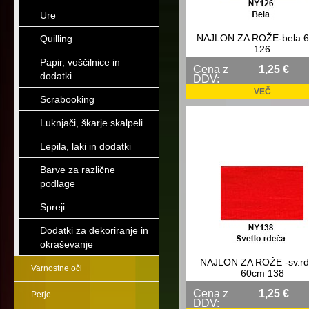
Ure
NAJLON ZA ROŽE-bela 
Quilling
126
Papir, voščilnice in
Cena z
1,25 €
dodatki
DDV:
VEČ
Scrabooking
Luknjači, škarje skalpeli
Lepila, laki in dodatki
Barve za različne
podlage
Spreji
Dodatki za dekoriranje in
okraševanje
NAJLON ZA ROŽE -sv.rd
Varnostne oči
60cm 138
Cena z
1,25 €
Perje
DDV: