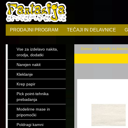
PRODAJNI PROGRAM
TEČAJI IN DELAVNICE
G
Vse za izdelavo nakita,
Domov
Dodatki za dekorir
orodja, dodatki
Najlon za rože
Narejen nakit
Kleklanje
Krep papir
Pick point-tehnika
prebadanja
Modelirne mase in
pripomoćki
Poldragi kamni