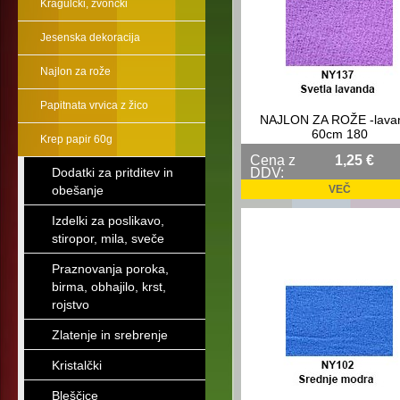
Kragulčki, zvončki
Jesenska dekoracija
Najlon za rože
Papitnata vrvica z žico
NAJLON ZA ROŽE -lava
60cm 180
Krep papir 60g
Cena z
1,25 €
Dodatki za pritditev in
DDV:
obešanje
VEČ
Izdelki za poslikavo,
stiropor, mila, sveče
Praznovanja poroka,
birma, obhajilo, krst,
rojstvo
Zlatenje in srebrenje
Kristalčki
Bleščice