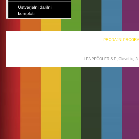
Ustvarjalni darilni
kompleti
PRODAJNI PROGR
LEA PEČOLER S.P., Glavni trg 3