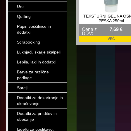
Ure
TEKSTURNI GEL NA OS
Quilling
PESKA 250ml
Papir, voščilnice in
Cena z
7,69 €
dodatki
DDV:
VEČ
Scrabooking
Luknjači, škarje skalpeli
Lepila, laki in dodatki
Barve za različne
podlage
Spreji
Dodatki za dekoriranje in
okraševanje
Dodatki za pritditev in
obešanje
Izdelki za poslikavo,