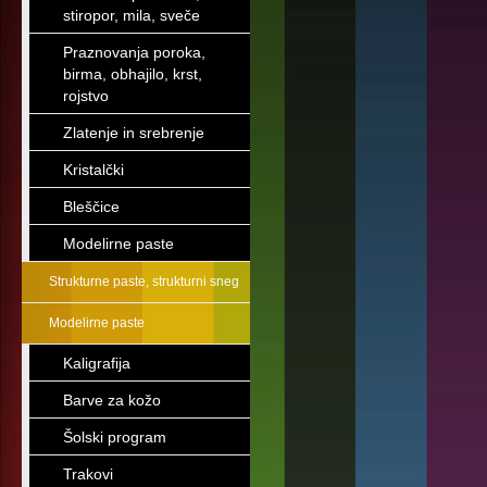
stiropor, mila, sveče
Praznovanja poroka,
birma, obhajilo, krst,
rojstvo
Zlatenje in srebrenje
Kristalčki
Bleščice
Modelirne paste
Strukturne paste, strukturni sneg
Modelirne paste
Kaligrafija
Barve za kožo
Šolski program
Trakovi