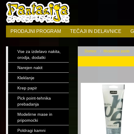
PRODAJNI PROGRAM
TEČAJI IN DELAVNICE
G
Vse za izdelavo nakita,
Domov
Modelirne paste
orodja, dodatki
Modelirne paste
Narejen nakit
Kleklanje
Krep papir
Pick point-tehnika
prebadanja
Modelirne mase in
pripomoćki
Poldragi kamni