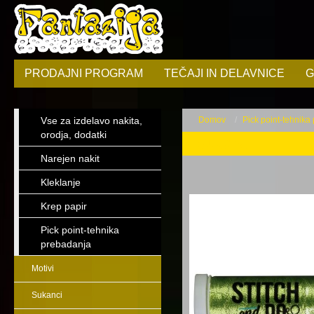
PRODAJNI PROGRAM
TEČAJI IN DELAVNICE
G
Vse za izdelavo nakita,
Domov
Pick point-tehnika
orodja, dodatki
Sukanci
Narejen nakit
Kleklanje
Krep papir
Pick point-tehnika
prebadanja
Motivi
Sukanci