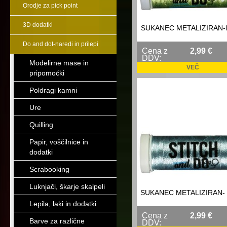
Orodje za pick point
3D dodatki
SUKANEC METALIZIRAN-l
Do and dot-naredi in prilepi
Cena z
2,99 €
DDV:
Modelirne mase in
VEČ
pripomoćki
Poldragi kamni
Ure
Quilling
Papir, voščilnice in
dodatki
Scrabooking
Luknjači, škarje skalpeli
SUKANEC METALIZIRAN- 
Lepila, laki in dodatki
Cena z
2,99 €
Barve za različne
DDV: