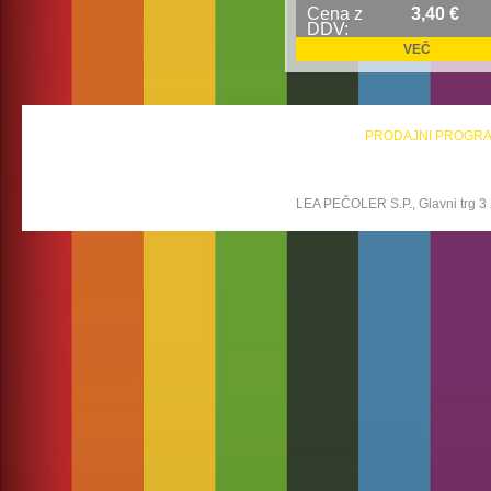
Cena z
3,40 €
DDV:
VEČ
PRODAJNI PROGR
LEA PEČOLER S.P., Glavni trg 3