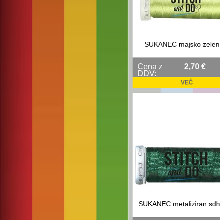
SUKANEC majsko zelen
Cena z
2,70 €
DDV:
VEČ
SUKANEC metaliziran sd