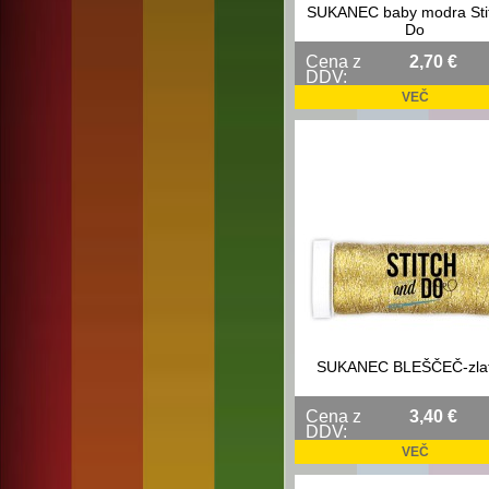
SUKANEC baby modra Sti
Do
Cena z
2,70 €
DDV:
VEČ
SUKANEC BLEŠČEČ-zlat
Cena z
3,40 €
DDV:
VEČ