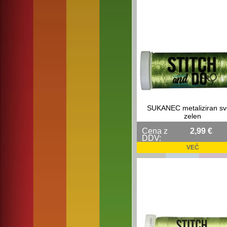
SUKANEC metaliziran sv
zelen
Cena z
2,99 €
DDV:
VEČ