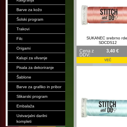
Kaligrafija
Barve za kožo
Šolski program
Trakovi
SUKANEC srebrno rde
Filc
SDCDS12
Origami
Cena z
3,40 €
DDV:
Kalupi za vlivanje
VEČ
Pisala za dekoriranje
Šablone
Barve za grafiko in pribor
Slikarski program
Embalaža
Ustvarjalni darilni
kompleti