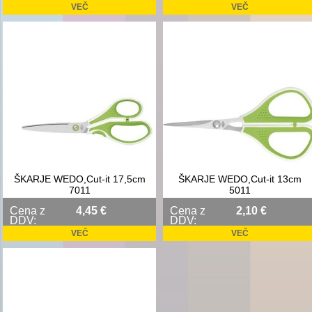
VEČ
VEČ
ŠKARJE WEDO,Cut-it 17,5cm
ŠKARJE WEDO,Cut-it 13cm
7011
5011
Cena z
4,45 €
Cena z
2,10 €
DDV:
DDV:
VEČ
VEČ