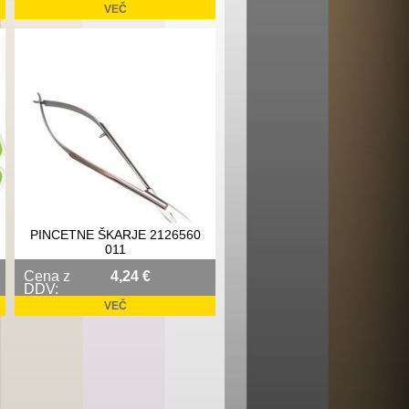
VEČ
PINCETNE ŠKARJE 2126560
011
Cena z
4,24 €
DDV:
VEČ