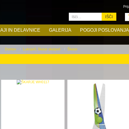
Prij
IŠČI
AJI IN DELAVNICE
GALERIJA
POGOJI POSLOVANJA
Domov
Luknjači, škarje skalpeli
Škarje
Škarje