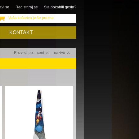
avi se
Registriraj se
Ste pozabili geslo?
Vaša košarica je še prazna
KONTAKT
Razvrsti po:
ceni
nazivu