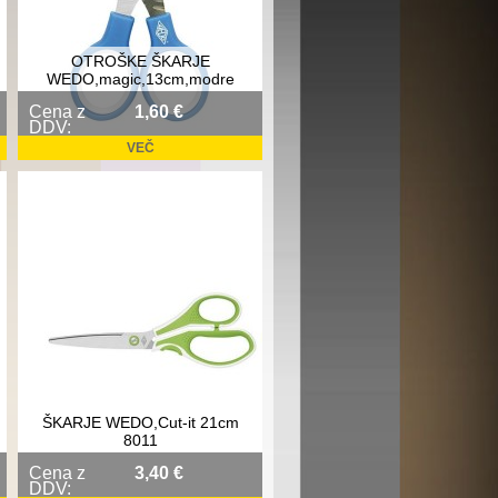
OTROŠKE ŠKARJE
WEDO,magic,13cm,modre
Cena z
1,60 €
DDV:
VEČ
ŠKARJE WEDO,Cut-it 21cm
8011
Cena z
3,40 €
DDV: