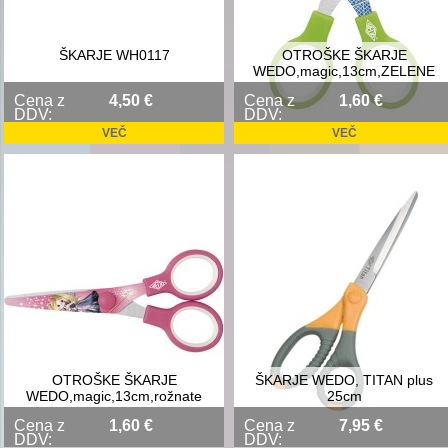
ŠKARJE WH0117
OTROŠKE ŠKARJE
WEDO,magic,13cm,ZELENE
Cena z
4,50 €
Cena z
1,60 €
DDV:
DDV:
VEČ
VEČ
OTROŠKE ŠKARJE
ŠKARJE WEDO, TITAN plus
WEDO,magic,13cm,rožnate
25cm
Cena z
1,60 €
Cena z
7,95 €
DDV:
DDV: