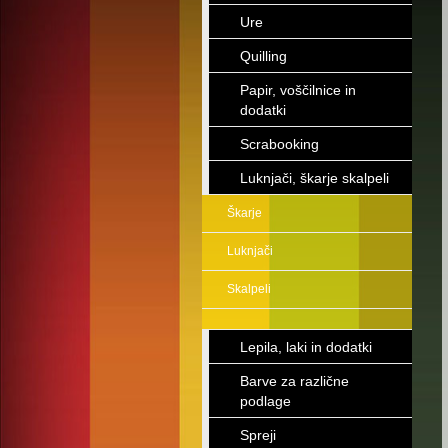
Ure
Quilling
Papir, voščilnice in
dodatki
Scrabooking
Luknjači, škarje skalpeli
Škarje
Luknjači
Skalpeli
Lepila, laki in dodatki
Barve za različne
podlage
Spreji