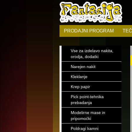
PRODAJNI PROGRAM
TEČ
Vse za izdelavo nakita,
orodja, dodatki
Narejen nakit
Kleklanje
Krep papir
Pick point-tehnika
prebadanja
Modelirne mase in
pripomoćki
Poldragi kamni