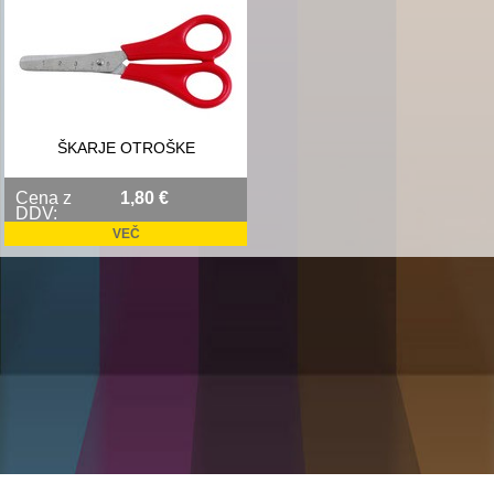
ŠKARJE OTROŠKE
Cena z
1,80 €
DDV:
VEČ