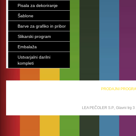
Pisala za dekoriranje
Šablone
Barve za grafiko in pribor
Slikarski program
Embalaža
Ustvarjalni darilni
kompleti
PRODAJNI PROGR
LEA PEČOLER S.P., Glavni trg 3