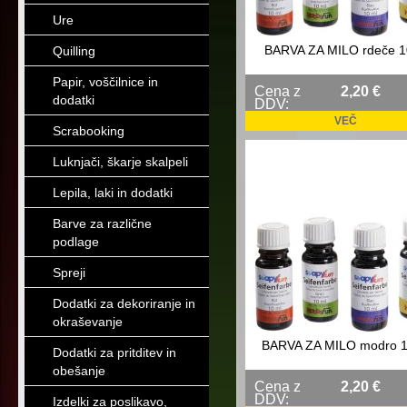
Ure
BARVA ZA MILO rdeče 1
Quilling
Papir, voščilnice in
Cena z
2,20 €
dodatki
DDV:
VEČ
Scrabooking
Luknjači, škarje skalpeli
Lepila, laki in dodatki
Barve za različne
podlage
Spreji
Dodatki za dekoriranje in
okraševanje
BARVA ZA MILO modro 
Dodatki za pritditev in
obešanje
Cena z
2,20 €
DDV:
Izdelki za poslikavo,