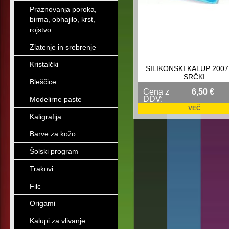
Praznovanja poroka,
birma, obhajilo, krst,
rojstvo
Zlatenje in srebrenje
Kristalčki
SILIKONSKI KALUP 2007
SRČKI
Bleščice
Cena z
6,50 €
DDV:
Modelirne paste
VEČ
Kaligrafija
Barve za kožo
Šolski program
Trakovi
Filc
Origami
Kalupi za vlivanje