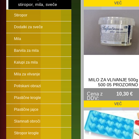
VEČ
stiropor, mila, sveče
Stiropor
Dodatki za sveče
Mila
Barvila za mila
Kalupi za mila
Mila za vlivanje
MILO ZA VLIVANJE 500g
500 05 PROZORNO
Potiskani obrazi
Cena z
10,30 €
Plastične krogle
DDV:
VEČ
Plastične jajce
Slamnati obroči
Stiropor krogle