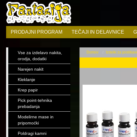
PRODAJNI PROGRAM
TEČAJI IN DELAVNICE
G
Vse za izdelavo nakita,
Domov
Izdelki za poslikavo
orodja, dodatki
Mila
Narejen nakit
Kleklanje
Krep papir
Pick point-tehnika
prebadanja
Modelirne mase in
pripomoćki
Poldragi kamni