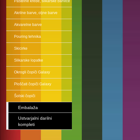
Pastelne krede, slikarske barvice
Akrilne barve, oljne barve
Akvarelne barve
Pouring tehnika
Skicirke
Slikarske lopatke
Okrogli čopiči Galaxy
Ploščati čopiči Galaxy
Šolski čopiči
Embalaža
Ustvarjalni darilni
kompleti