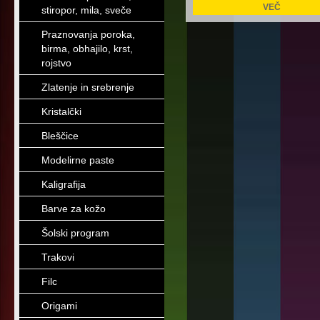
VEČ
stiropor, mila, sveče
Praznovanja poroka,
birma, obhajilo, krst,
rojstvo
Zlatenje in srebrenje
Kristalčki
Bleščice
Modelirne paste
Kaligrafija
Barve za kožo
Šolski program
Trakovi
Filc
Origami