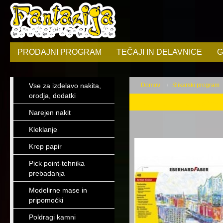
PRODAJNI PROGRAM
TEČAJI IN DELAVNICE
G
Vse za izdelavo nakita,
Domov
Slikarski program
orodja, dodatki
Kompleti slikarsk
Narejen nakit
Kleklanje
Krep papir
Pick point-tehnika
prebadanja
Modelirne mase in
pripomoćki
Poldragi kamni