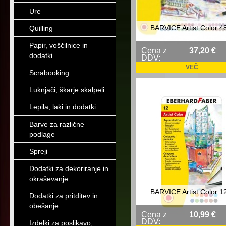
Ure
BARVICE Artist Color 4
Quilling
Papir, voščilnice in
Cena z
37,20 €
dodatki
DDV:
VEČ
Scrabooking
Luknjači, škarje skalpeli
Lepila, laki in dodatki
Barve za različne
podlage
Spreji
Dodatki za dekoriranje in
okraševanje
BARVICE Artist Color 1
Dodatki za pritditev in
obešanje
Cena z
10,99 €
DDV:
Izdelki za poslikavo,