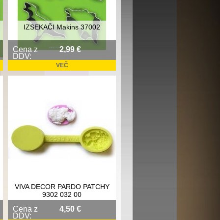
IZSEKAČI Makins 37002
Cena z
2,99 €
DDV:
VEČ
VIVA DECOR PARDO PATCHY
9302 032 00
Cena z
4,50 €
DDV: