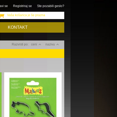
avi se
Registriraj se
Ste pozabili geslo?
Vaša košarica je še prazna
KONTAKT
Razvrsti po:
ceni
nazivu