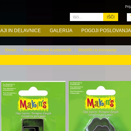
Prij
IŠČI
AJI IN DELAVNICE
GALERIJA
POGOJI POSLOVANJA
Domov
Modelirne mase in pripomoćki
Modelčki za izrezovanje
Modelčki za izrezovanje