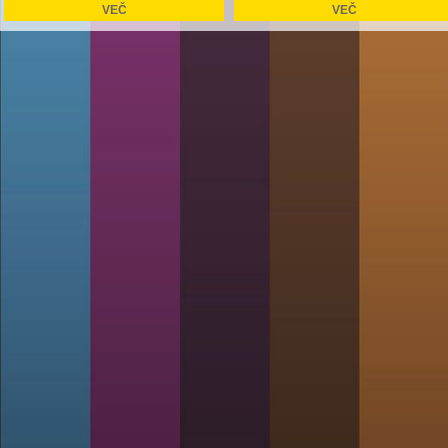
VEČ
VEČ