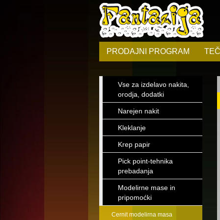
PRODAJNI PROGRAM
TEČ
Vse za izdelavo nakita,
orodja, dodatki
Narejen nakit
Kleklanje
Krep papir
Pick point-tehnika
prebadanja
Modelirne mase in
pripomoćki
Cernit modelirna masa