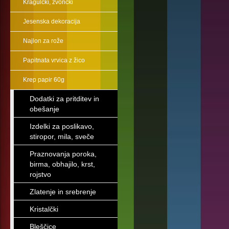
Kragulčki, zvončki
Jesenska dekoracija
Najlon za rože
Papitnata vrvica z žico
Krep papir 60g
Dodatki za pritditev in
obešanje
Izdelki za poslikavo,
stiropor, mila, sveče
Praznovanja poroka,
birma, obhajilo, krst,
rojstvo
Zlatenje in srebrenje
Kristalčki
Bleščice