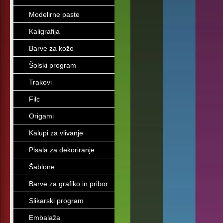
Modelirne paste
Kaligrafija
Barve za kožo
Šolski program
Trakovi
Filc
Origami
Kalupi za vlivanje
Pisala za dekoriranje
Šablone
Barve za grafiko in pribor
Slikarski program
Embalaža