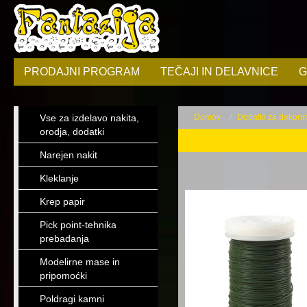
PRODAJNI PROGRAM
TEČAJI IN DELAVNICE
G
Vse za izdelavo nakita,
Domov
Dodatki za dekorir
orodja, dodatki
Cvetličarska žica
Narejen nakit
Kleklanje
Krep papir
Pick point-tehnika
prebadanja
Modelirne mase in
pripomoćki
Poldragi kamni