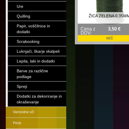
Ure
ŽICA ZELENA 0,35M
Quilling
Papir, voščilnice in
Cena z
3,50 €
dodatki
DDV:
VEČ
Scrabooking
Luknjači, škarje skalpeli
Lepila, laki in dodatki
Barve za različne
podlage
Spreji
Dodatki za dekoriranje in
okraševanje
Varnostne oči
Perje