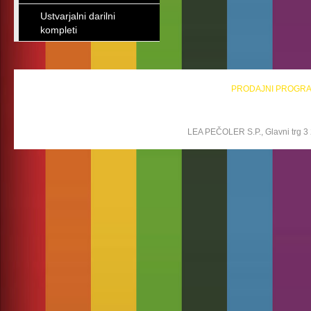
Ustvarjalni darilni
kompleti
PRODAJNI PROGR
LEA PEČOLER S.P., Glavni trg 3