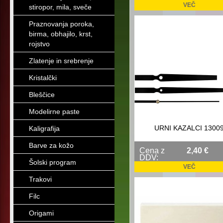
VEČ
stiropor, mila, sveče
Praznovanja poroka,
birma, obhajilo, krst,
rojstvo
Zlatenje in srebrenje
Kristalčki
Bleščice
Modelirne paste
URNI KAZALCI 1300
Kaligrafija
Barve za kožo
Cena z
2,40 €
DDV:
Šolski program
VEČ
Trakovi
Filc
Origami