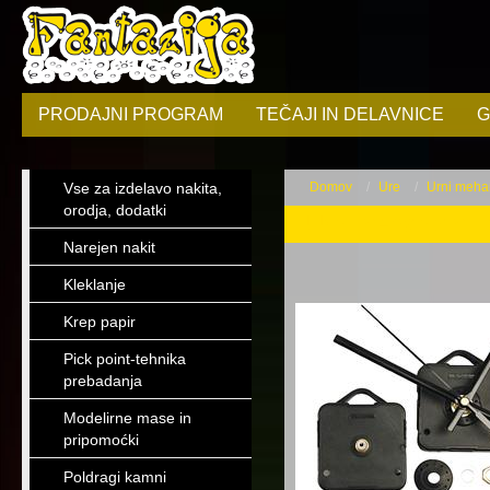
PRODAJNI PROGRAM
TEČAJI IN DELAVNICE
G
Vse za izdelavo nakita,
Domov
Ure
Urni mehan
orodja, dodatki
Urni mehanizmi in
Narejen nakit
Kleklanje
Krep papir
Pick point-tehnika
prebadanja
Modelirne mase in
pripomoćki
Poldragi kamni