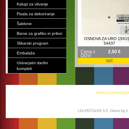
Kalupi za vlivanje
Pisala za dekoriranje
Šablone
Barve za grafiko in pribor
OSNOVA ZA URO 19X1
Slikarski program
54437
Cena z
2,50 €
Embalaža
DDV:
VEČ
Ustvarjalni darilni
kompleti
PRODAJNI PROGR
LEA PEČOLER S.P., Glavni trg 3