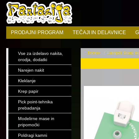
PRODAJNI PROGRAM
TEČAJI IN DELAVNICE
G
Vse za izdelavo nakita,
Domov
Luknjači, škarje sk
orodja, dodatki
Martha Stewart
Narejen nakit
Kleklanje
Krep papir
Pick point-tehnika
prebadanja
Modelirne mase in
pripomoćki
Poldragi kamni