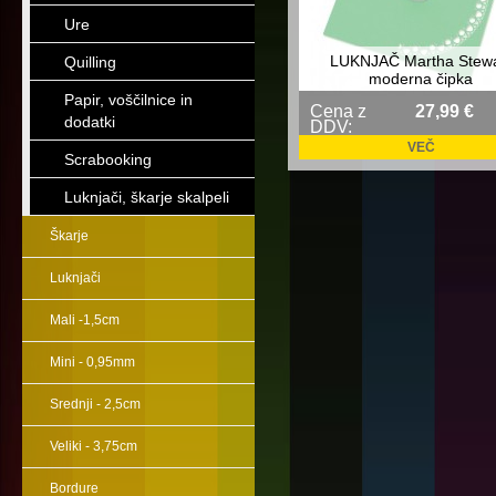
Ure
LUKNJAČ Martha Stewa
Quilling
moderna čipka
Papir, voščilnice in
Cena z
27,99 €
dodatki
DDV:
VEČ
Scrabooking
Luknjači, škarje skalpeli
Škarje
Luknjači
Mali -1,5cm
Mini - 0,95mm
Srednji - 2,5cm
Veliki - 3,75cm
Bordure