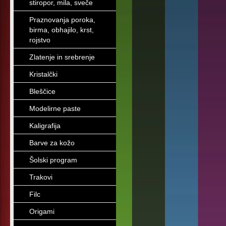
stiropor, mila, sveče
Praznovanja poroka,
birma, obhajilo, krst,
rojstvo
Zlatenje in srebrenje
Kristalčki
Bleščice
Modelirne paste
Kaligrafija
Barve za kožo
Šolski program
Trakovi
Filc
Origami