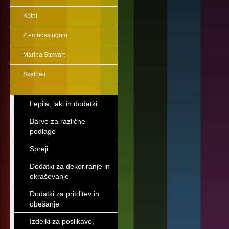
Kotni
Z embossingom
Martha Stewart
Skalpeli
Lepila, laki in dodatki
Barve za različne
podlage
Spreji
Dodatki za dekoriranje in
okraševanje
Dodatki za pritditev in
obešanje
Izdelki za poslikavo,