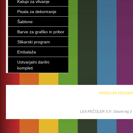
Kalupi za vlivanje
Pisala za dekoriranje
Šablone
Barve za grafiko in pribor
Slikarski program
Embalaža
Ustvarjalni darilni
kompleti
PRODAJNI PROGR
LEA PEČOLER S.P., Glavni trg 3