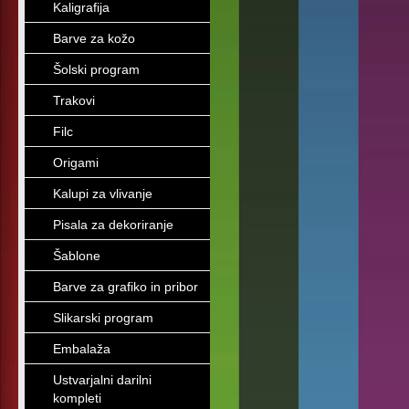
Kaligrafija
Barve za kožo
Šolski program
Trakovi
Filc
Origami
Kalupi za vlivanje
Pisala za dekoriranje
Šablone
Barve za grafiko in pribor
Slikarski program
Embalaža
Ustvarjalni darilni
kompleti