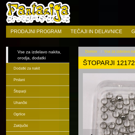
PRODAJNI PROGRAM
TEČAJI IN DELAVNICE
G
Vse za izdelavo nakita,
Domov
Vse za izdelavo nak
orodja, dodatki
ŠTOPARJI 12172
Dodatki za nakit
Prstani
Štoparji
Uhančki
Ogrlice
Zaključki