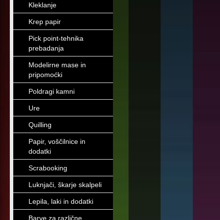
Kleklanje
Krep papir
Pick point-tehnika
prebadanja
Modelirne mase in
pripomoćki
Poldragi kamni
Ure
Quilling
Papir, voščilnice in
dodatki
Scrabooking
Luknjači, škarje skalpeli
Lepila, laki in dodatki
Barve za različne