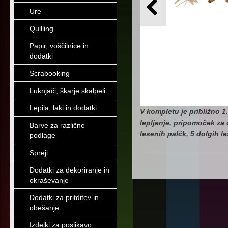
Ure
Quilling
Papir, voščilnice in
dodatki
Scrabooking
Luknjači, škarje skalpeli
Lepila, laki in dodatki
V kompletu je približno 1.
lepljenje, pripomoček za o
Barve za različne
lesenih palčk, 5 dolgih l
podlage
Spreji
Dodatki za dekoriranje in
okraševanje
Dodatki za pritditev in
obešanje
Izdelki za poslikavo,