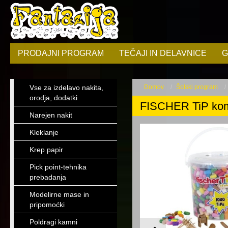
PRODAJNI PROGRAM
TEČAJI IN DELAVNICE
G
Vse za izdelavo nakita,
Domov
Šolski program
orodja, dodatki
FISCHER TiP kom
Narejen nakit
Kleklanje
Krep papir
Pick point-tehnika
prebadanja
Modelirne mase in
pripomoćki
Poldragi kamni