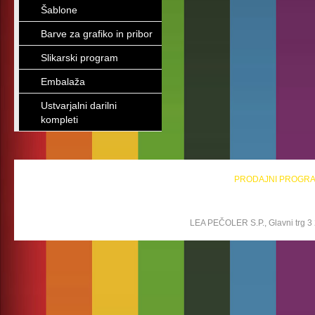
Šablone
Barve za grafiko in pribor
Slikarski program
Embalaža
Ustvarjalni darilni
kompleti
PRODAJNI PROGR
LEA PEČOLER S.P., Glavni trg 3