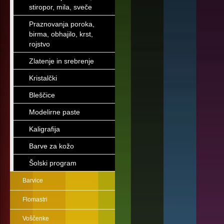
stiropor, mila, sveče
Praznovanja poroka,
birma, obhajilo, krst,
rojstvo
Zlatenje in srebrenje
Kristalčki
Bleščice
Modelirne paste
Kaligrafija
Barve za kožo
Šolski program
Barvice
Flomastri
Voščenke