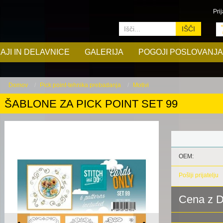
Prij
IŠČI
AJI IN DELAVNICE
GALERIJA
POGOJI POSLOVANJA
Domov
Pick point-tehnika prebadanja
Motivi
ŠABLONE ZA PICK POINT SET 99
OEM:
Pošlji prijatelju
Cena z 