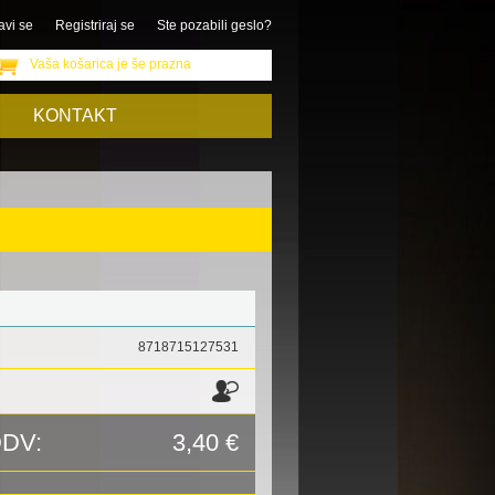
avi se
Registriraj se
Ste pozabili geslo?
Vaša košarica je še prazna
KONTAKT
8718715127531
DDV:
3,40 €