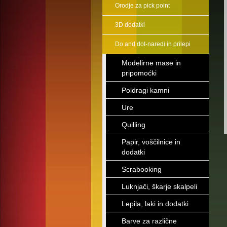
Orodje za pick point
3D dodatki
Do and dot-naredi in prilepi
Modelirne mase in
pripomoćki
Poldragi kamni
Ure
Quilling
Papir, voščilnice in
dodatki
Scrabooking
Luknjači, škarje skalpeli
Lepila, laki in dodatki
Barve za različne