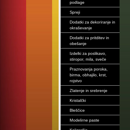
podlage
Spreji
Dodatki za dekoriranje in
okraševanje
Dodatki za pritditev in
obešanje
Izdelki za poslikavo,
stiropor, mila, sveče
Praznovanja poroka,
birma, obhajilo, krst,
rojstvo
Zlatenje in srebrenje
Kristalčki
Bleščice
Modelirne paste