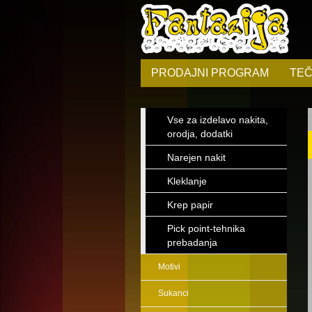
PRODAJNI PROGRAM
TEČ
Vse za izdelavo nakita,
orodja, dodatki
Narejen nakit
Kleklanje
Krep papir
Pick point-tehnika
prebadanja
Motivi
Sukanci