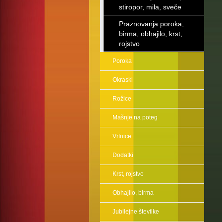
stiropor, mila, sveče
Praznovanja poroka,
birma, obhajilo, krst,
rojstvo
Poroka
Okraski
Rožice
Mašnje na poteg
Vrtnice
Dodatki
Krst, rojstvo
Obhajilo, birma
Jubilejne številke