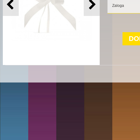
Zaloga
DO