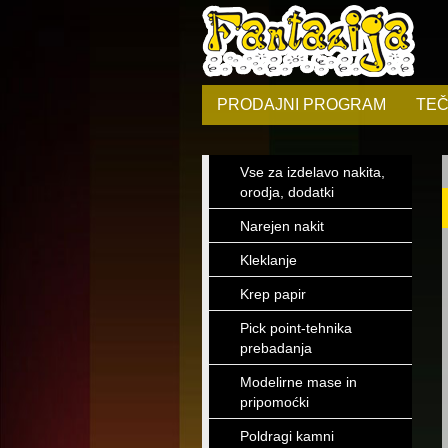
PRODAJNI PROGRAM
TEČ
Vse za izdelavo nakita,
orodja, dodatki
Narejen nakit
Kleklanje
Krep papir
Pick point-tehnika
prebadanja
Modelirne mase in
pripomoćki
Poldragi kamni