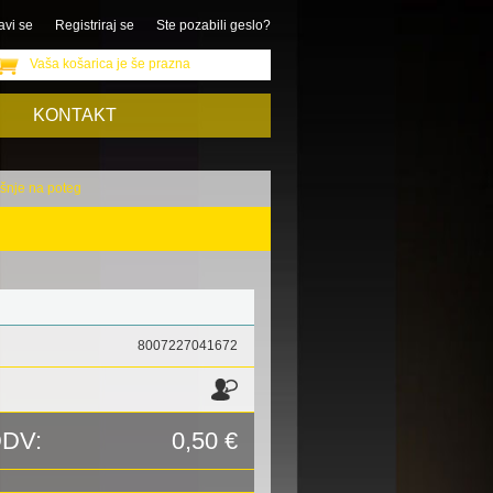
avi se
Registriraj se
Ste pozabili geslo?
Vaša košarica je še prazna
KONTAKT
šnje na poteg
8007227041672
DDV:
0,50 €