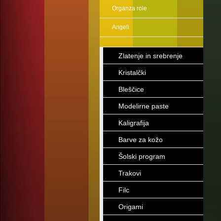
Organza role
Angeli
Zlatenje in srebrenje
Kristalčki
Bleščice
Modelirne paste
Kaligrafija
Barve za kožo
Šolski program
Trakovi
Filc
Origami