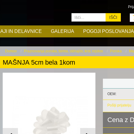
Prij
IŠČI
AJI IN DELAVNICE
GALERIJA
POGOJI POSLOVANJA
Domov
Praznovanja poroka, birma, obhajilo, krst, rojstvo
Poroka
Ma
MAŠNJA 5cm bela 1kom
OEM:
Pošlji prijatelju
Cena z 