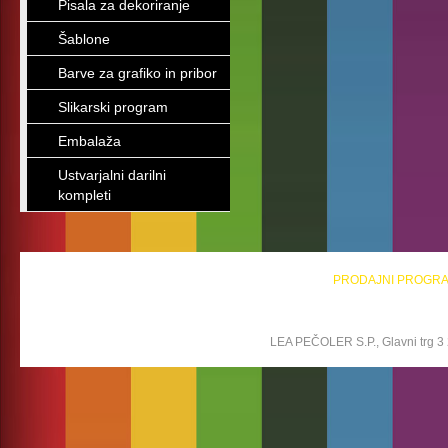
Pisala za dekoriranje
Šablone
Barve za grafiko in pribor
Slikarski program
Embalaža
Ustvarjalni darilni
kompleti
PRODAJNI PROGR
LEA PEČOLER S.P., Glavni trg 3