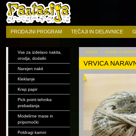
PRODAJNI PROGRAM
TEČAJI IN DELAVNICE
G
Vse za izdelavo nakita,
Domov
Dodatki za dekorir
orodja, dodatki
VRVICA NARAVNA
Narejen nakit
Kleklanje
Krep papir
Pick point-tehnika
prebadanja
Modelirne mase in
pripomoćki
Poldragi kamni