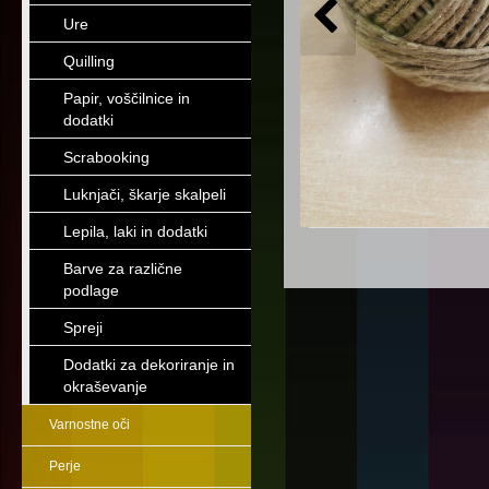
Ure
Quilling
Papir, voščilnice in
dodatki
Scrabooking
Luknjači, škarje skalpeli
Lepila, laki in dodatki
Barve za različne
podlage
Spreji
Dodatki za dekoriranje in
okraševanje
Varnostne oči
Perje