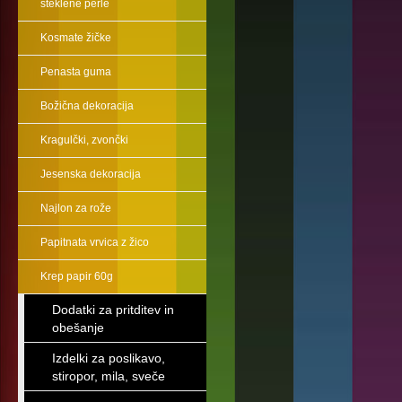
steklene perle
Kosmate žičke
Penasta guma
Božična dekoracija
Kragulčki, zvončki
Jesenska dekoracija
Najlon za rože
Papitnata vrvica z žico
Krep papir 60g
Dodatki za pritditev in
obešanje
Izdelki za poslikavo,
stiropor, mila, sveče