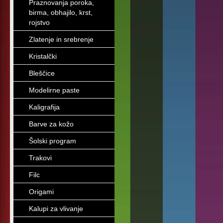
Praznovanja poroka,
birma, obhajilo, krst,
rojstvo
Zlatenje in srebrenje
Kristalčki
Bleščice
Modelirne paste
Kaligrafija
Barve za kožo
Šolski program
Trakovi
Filc
Origami
Kalupi za vlivanje