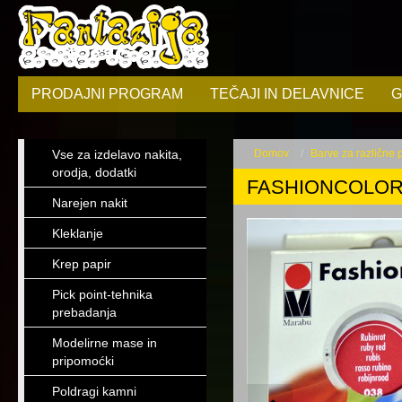
PRODAJNI PROGRAM
TEČAJI IN DELAVNICE
G
Vse za izdelavo nakita,
Domov
Barve za različne
orodja, dodatki
FASHIONCOLOR
Narejen nakit
Kleklanje
Krep papir
Pick point-tehnika
prebadanja
Modelirne mase in
pripomoćki
Poldragi kamni