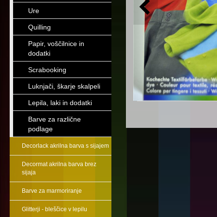
Ure
Quilling
Papir, voščilnice in
dodatki
Scrabooking
Luknjači, škarje skalpeli
Lepila, laki in dodatki
Barve za različne
podlage
Decorlack akrilna barva s sijajem
Decormat akrilna barva brez
sijaja
Barve za marmoriranje
Glitterji - bleščice v lepilu