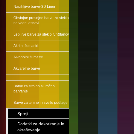
Napihljive barve-3D Liner
Obstojne prosojne barve za steklo
na vodni osnovi
Lepljive barve za steklo fun&fancy
Akrilni flomastri
Alkoholni flumastri
Akvarelne barve
Barve za strojno ali ročno
barvanje
Barve za temne in svetle podlage
Spreji
Dodatki za dekoriranje in
okraševanje