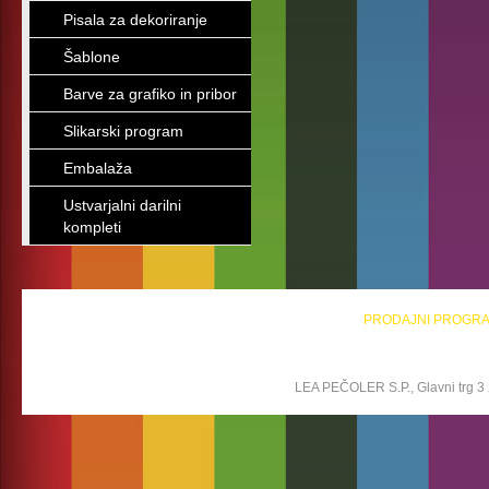
Pisala za dekoriranje
Šablone
Barve za grafiko in pribor
Slikarski program
Embalaža
Ustvarjalni darilni
kompleti
PRODAJNI PROGR
LEA PEČOLER S.P., Glavni trg 3