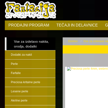
PRODAJNI PROGRAM
TEČAJI IN DELAVNICE
G
Vse za izdelavo nakita,
Domov
Vse za izdelavo nak
orodja, dodatki
Preciosa kritalne
Dodatki za nakit
Perle
Farfalle
Preciosa kritalne perle
Lesene perle
Akrilne perle