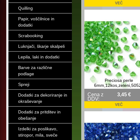
VEČ
Quilling
Papir, voščilnice in
dodatki
Scrabooking
Luknjači, škarje skalpeli
Lepila, laki in dodatki
Barve za različne
podlage
Preciosa perle
Spreji
6mm,12kos,zeleni,505
Cena z
3,45 €
Dodatki za dekoriranje in
DDV:
okraševanje
VEČ
Dodatki za pritditev in
obešanje
Izdelki za poslikavo,
stiropor, mila, sveče