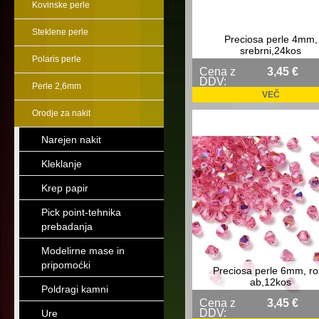
Kovinske perle
Steklene perle
Preciosa perle 4mm,
srebrni,24kos
Polaris perle
Cena z
3,45 €
DDV:
Perle 2,6mm
VEČ
Orodje za nakit
Narejen nakit
Kleklanje
Krep papir
Pick point-tehnika
prebadanja
Modelirne mase in
pripomoćki
Preciosa perle 6mm, ro
ab,12kos
Poldragi kamni
Cena z
3,45 €
DDV:
Ure