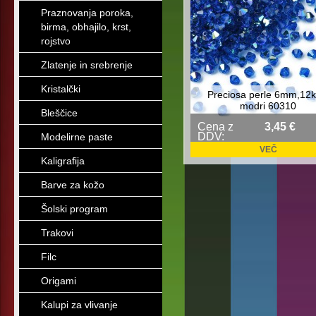
Praznovanja poroka,
birma, obhajilo, krst,
rojstvo
Zlatenje in srebrenje
Kristalčki
Preciosa perle 6mm,12k
modri 60310
Bleščice
Cena z
3,45 €
DDV:
Modelirne paste
VEČ
Kaligrafija
Barve za kožo
Šolski program
Trakovi
Filc
Origami
Kalupi za vlivanje