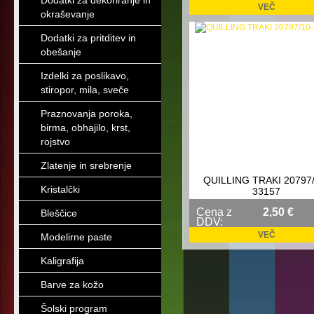
Dodatki za dekoriranje in
VEČ
okraševanje
Dodatki za pritditev in
obešanje
Izdelki za poslikavo,
stiropor, mila, sveče
Praznovanja poroka,
birma, obhajilo, krst,
rojstvo
Zlatenje in srebrenje
QUILLING TRAKI 20797/
Kristalčki
33157
Cena z
2,50 €
Bleščice
DDV:
VEČ
Modelirne paste
Kaligrafija
Barve za kožo
Šolski program