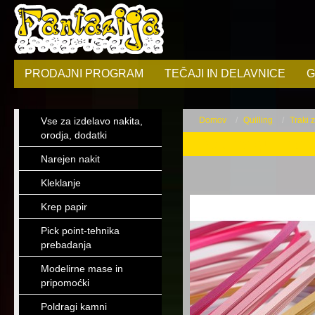
PRODAJNI PROGRAM
TEČAJI IN DELAVNICE
G
Vse za izdelavo nakita,
Domov
Quilling
Traki 
orodja, dodatki
Traki za quilling
Narejen nakit
Kleklanje
Krep papir
Pick point-tehnika
prebadanja
Modelirne mase in
pripomoćki
Poldragi kamni