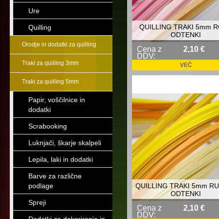
Ure
QUILLING TRAKI 5mm 
Quilling
ODTENKI
Orodje in dodatki za quilling
Cena z
2,10 €
DDV:
Traki za quilling 3mm
VEČ
Traki za quilling 5mm
Papir, voščilnice in
dodatki
Scrabooking
Luknjači, škarje skalpeli
Lepila, laki in dodatki
Barve za različne
podlage
QUILLING TRAKI 5mm R
ODTENKI
Spreji
Cena z
2,10 €
DDV: