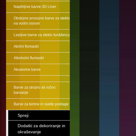
Napihljive barve-3D Liner
Obstojne prosojne barve za steklo
na vodni osnovi
Lepljive barve za steklo fun&fancy
Akrilni flomastri
Alkoholni flumastri
Akvarelne barve
Barve za strojno ali ročno
barvanje
Barve za temne in svetle podlage
Spreji
Dodatki za dekoriranje in
okraševanje