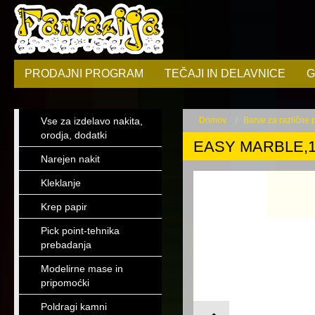
PRODAJNI PROGRAM
TEČAJI IN DELAVNICE
G
Vse za izdelavo nakita,
Domov
Barve za različne
orodja, dodatki
EASY MARBLE,
Narejen nakit
Kleklanje
Krep papir
Pick point-tehnika
prebadanja
Modelirne mase in
pripomoćki
Poldragi kamni