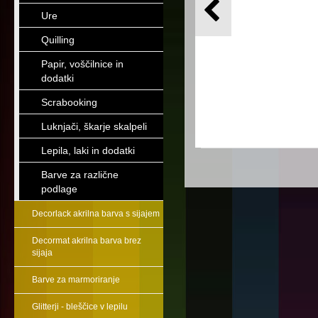
Ure
Quilling
Papir, voščilnice in
dodatki
Scrabooking
Luknjači, škarje skalpeli
Lepila, laki in dodatki
Barve za različne
podlage
Decorlack akrilna barva s sijajem
Decormat akrilna barva brez
sijaja
Barve za marmoriranje
Glitterji - bleščice v lepilu