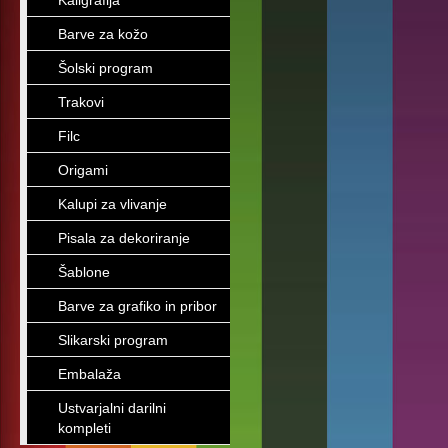
Kaligrafija
Barve za kožo
Šolski program
Trakovi
Filc
Origami
Kalupi za vlivanje
Pisala za dekoriranje
Šablone
Barve za grafiko in pribor
Slikarski program
Embalaža
Ustvarjalni darilni
kompleti