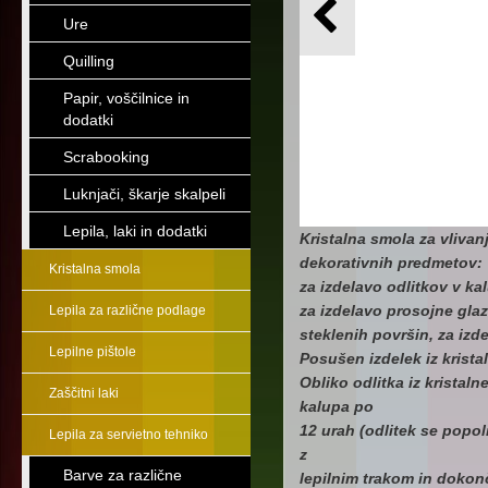
Ure
Quilling
Papir, voščilnice in
dodatki
Scrabooking
Luknjači, škarje skalpeli
Lepila, laki in dodatki
Kristalna smola za vlivan
dekorativnih predmetov:
Kristalna smola
za izdelavo odlitkov v ka
za izdelavo prosojne glaz
Lepila za različne podlage
steklenih površin, za izde
Lepilne pištole
Posušen izdelek iz kristal
Obliko odlitka iz kristal
Zaščitni laki
kalupa po
12 urah (odlitek se popol
Lepila za servietno tehniko
z
Barve za različne
lepilnim trakom in doko