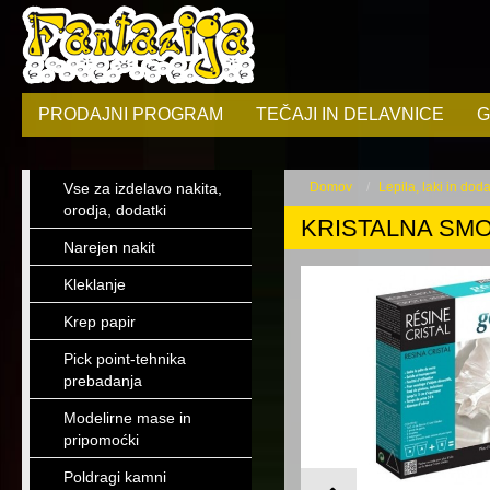
PRODAJNI PROGRAM
TEČAJI IN DELAVNICE
G
Vse za izdelavo nakita,
Domov
Lepila, laki in doda
orodja, dodatki
KRISTALNA SMOL
Narejen nakit
Kleklanje
Krep papir
Pick point-tehnika
prebadanja
Modelirne mase in
pripomoćki
Poldragi kamni