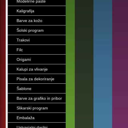
Modelirne paste
Kaligrafija
Barve za kožo
Šolski program
Trakovi
Filc
Origami
Kalupi za vlivanje
Pisala za dekoriranje
Šablone
Barve za grafiko in pribor
Slikarski program
Embalaža
Ustvarjalni darilni