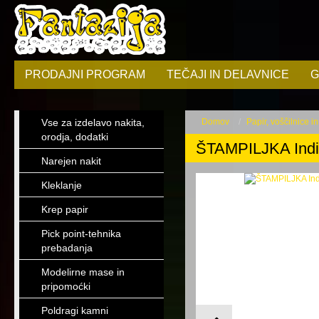
PRODAJNI PROGRAM
TEČAJI IN DELAVNICE
G
Vse za izdelavo nakita,
Domov
Papir, voščilnice i
orodja, dodatki
ŠTAMPILJKA Indi
Narejen nakit
Kleklanje
Krep papir
Pick point-tehnika
prebadanja
Modelirne mase in
pripomoćki
Poldragi kamni