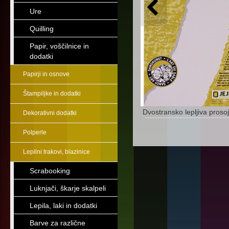
Ure
Quilling
Papir, voščilnice in
dodatki
Papirji in osnove
Štampiljke in dodatki
Dvostransko lepljiva prosoj
Dekorativni dodatki
Polperle
Lepilni trakovi, blazinice
Scrabooking
Luknjači, škarje skalpeli
Lepila, laki in dodatki
Barve za različne