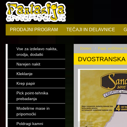
PRODAJNI PROGRAM
TEČAJI IN DELAVNICE
G
Vse za izdelavo nakita,
Domov
Papir, voščilnice i
orodja, dodatki
DVOSTRANSKA 
Narejen nakit
Kleklanje
Krep papir
Pick point-tehnika
prebadanja
Modelirne mase in
pripomoćki
Poldragi kamni