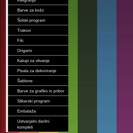
Kaligrafija
Barve za kožo
Šolski program
Trakovi
Filc
Origami
Kalupi za vlivanje
Pisala za dekoriranje
Šablone
Barve za grafiko in pribor
Slikarski program
Embalaža
Ustvarjalni darilni
kompleti