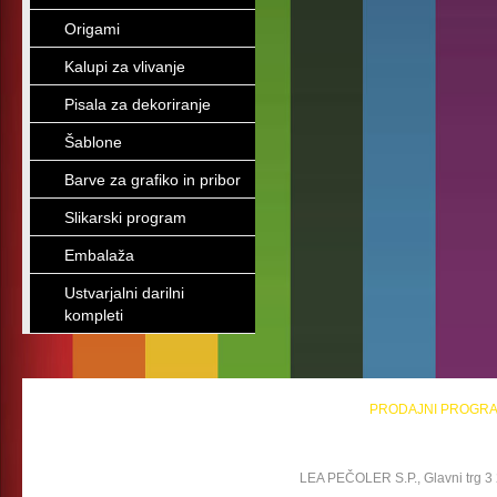
Origami
Kalupi za vlivanje
Pisala za dekoriranje
Šablone
Barve za grafiko in pribor
Slikarski program
Embalaža
Ustvarjalni darilni
kompleti
PRODAJNI PROGR
LEA PEČOLER S.P., Glavni trg 3