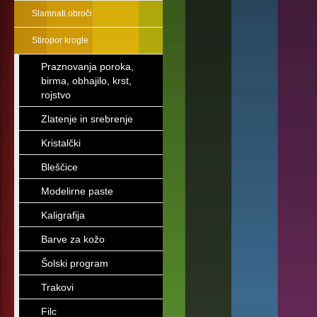
Slamnati obroči
Stiropor krogle
Praznovanja poroka,
birma, obhajilo, krst,
rojstvo
Zlatenje in srebrenje
Kristalčki
Bleščice
Modelirne paste
Kaligrafija
Barve za kožo
Šolski program
Trakovi
Filc