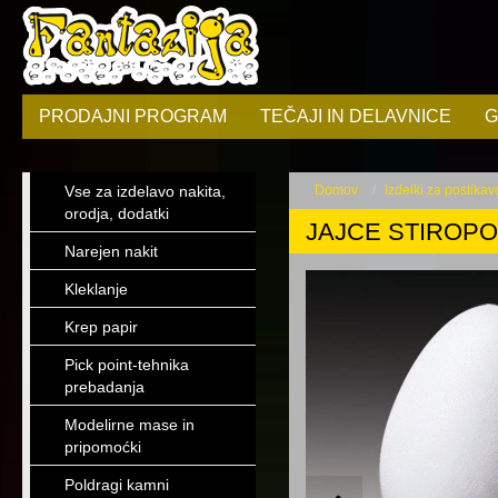
PRODAJNI PROGRAM
TEČAJI IN DELAVNICE
G
Vse za izdelavo nakita,
Domov
Izdelki za poslikavo
orodja, dodatki
JAJCE STIROP
Narejen nakit
Kleklanje
Krep papir
Pick point-tehnika
prebadanja
Modelirne mase in
pripomoćki
Poldragi kamni