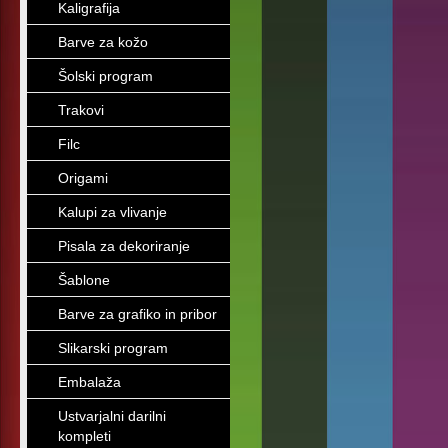
Kaligrafija
Barve za kožo
Šolski program
Trakovi
Filc
Origami
Kalupi za vlivanje
Pisala za dekoriranje
Šablone
Barve za grafiko in pribor
Slikarski program
Embalaža
Ustvarjalni darilni
kompleti