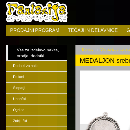
PRODAJNI PROGRAM
TEČAJI IN DELAVNICE
G
Vse za izdelavo nakita,
Domov
Vse za izdelavo nak
orodja, dodatki
MEDALJON srebr
Dodatki za nakit
Prstani
Štoparji
Uhančki
Ogrlice
Zaključki