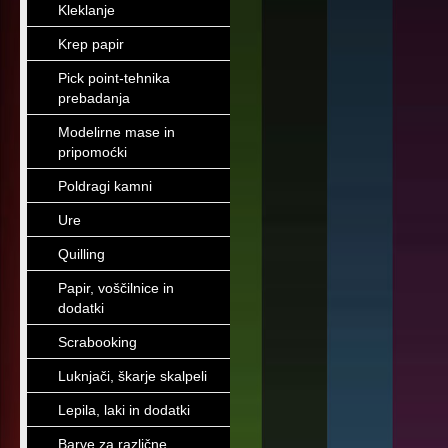
Kleklanje
Krep papir
Pick point-tehnika
prebadanja
Modelirne mase in
pripomoćki
Poldragi kamni
Ure
Quilling
Papir, voščilnice in
dodatki
Scrabooking
Luknjači, škarje skalpeli
Lepila, laki in dodatki
Barve za različne