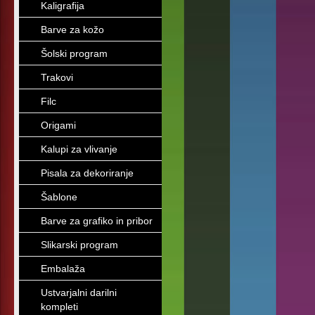
Kaligrafija
Barve za kožo
Šolski program
Trakovi
Filc
Origami
Kalupi za vlivanje
Pisala za dekoriranje
Šablone
Barve za grafiko in pribor
Slikarski program
Embalaža
Ustvarjalni darilni
kompleti