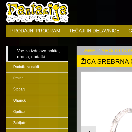
PRODAJNI PROGRAM
TEČAJI IN DELAVNICE
G
Vse za izdelavo nakita,
Domov
Vse za izdelavo nak
orodja, dodatki
ŽICA SREBRNA 
Dodatki za nakit
Prstani
Štoparji
Uhančki
Ogrlice
Zaključki