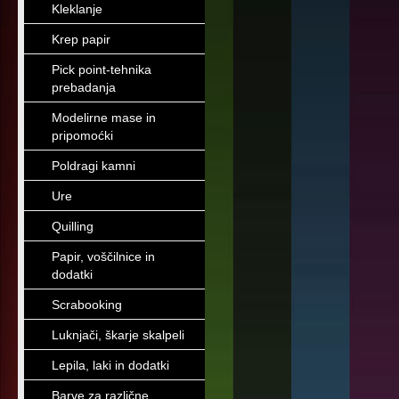
Kleklanje
Krep papir
Pick point-tehnika
prebadanja
Modelirne mase in
pripomoćki
Poldragi kamni
Ure
Quilling
Papir, voščilnice in
dodatki
Scrabooking
Luknjači, škarje skalpeli
Lepila, laki in dodatki
Barve za različne