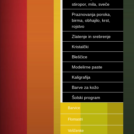
stiropor, mila, sveče
Praznovanja poroka,
birma, obhajilo, krst,
rojstvo
Zlatenje in srebrenje
Kristalčki
Bleščice
Modelirne paste
Kaligrafija
Barve za kožo
Šolski program
Barvice
Flomastri
Voščenke