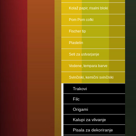
Kolaž papir, risalni bloki
Pom Pom cofki
Fischer tip
Plastelin
Seti za ustvarjanje
Vodene, tempara barve
Svinčniki, kemični svinčniki
Trakovi
Filc
Origami
Kalupi za vlivanje
Pisala za dekoriranje