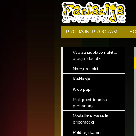
PRODAJNI PROGRAM
TEČ
Vse za izdelavo nakita,
orodja, dodatki
Narejen nakit
Kleklanje
Krep papir
Pick point-tehnika
prebadanja
Modelirne mase in
pripomoćki
Poldragi kamni