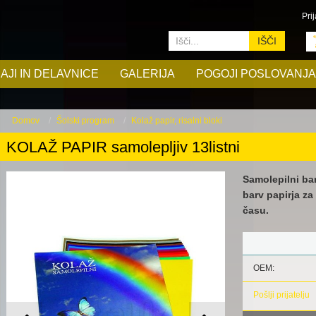
Prij
IŠČI
AJI IN DELAVNICE
GALERIJA
POGOJI POSLOVANJA
Domov
Šolski program
Kolaž papir, risalni bloki
KOLAŽ PAPIR samolepljiv 13listni
Samolepilni bar
barv papirja za
času.
OEM:
Pošlji prijatelju