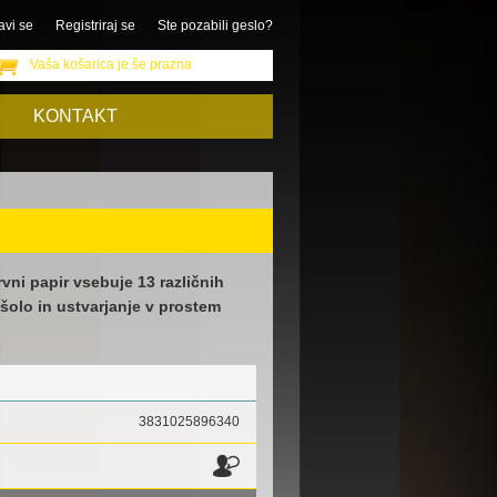
avi se
Registriraj se
Ste pozabili geslo?
Vaša košarica je še prazna
KONTAKT
vni papir vsebuje 13 različnih
 šolo in ustvarjanje v prostem
3831025896340