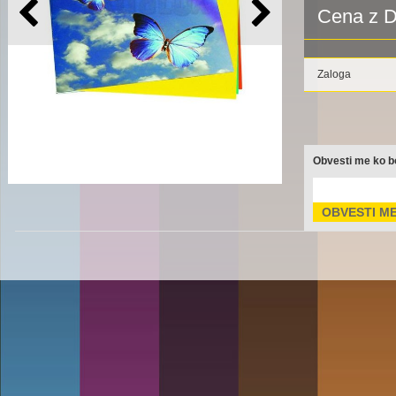
Cena z 
Zaloga
Obvesti me ko bo