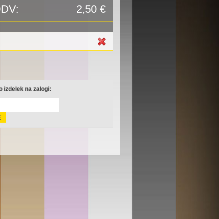
DDV:
2,50 €
 izdelek na zalogi: