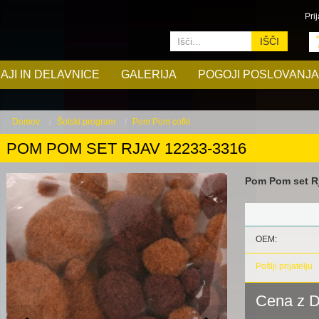
Prij
IŠČI
AJI IN DELAVNICE
GALERIJA
POGOJI POSLOVANJA
Domov
Šolski program
Pom Pom cofki
POM POM SET RJAV 12233-3316
Pom Pom set Rja
OEM:
Pošlji prijatelju
Cena z 