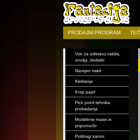
PRODAJNI PROGRAM
TEČ
Vse za izdelavo nakita,
orodja, dodatki
Narejen nakit
Kleklanje
Krep papir
Pick point-tehnika
prebadanja
Modelirne mase in
pripomoćki
Poldragi kamni