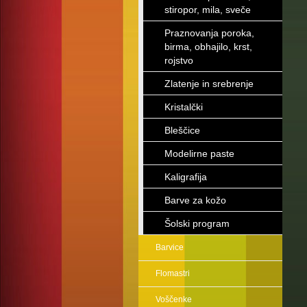
stiropor, mila, sveče
Praznovanja poroka,
birma, obhajilo, krst,
rojstvo
Zlatenje in srebrenje
Kristalčki
Bleščice
Modelirne paste
Kaligrafija
Barve za kožo
Šolski program
Barvice
Flomastri
Voščenke