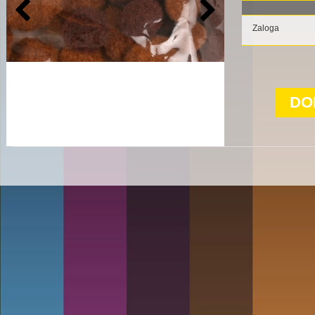
Zaloga
DO