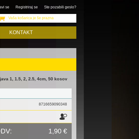
avi se
Registriraj se
Ste pozabili geslo?
Vaša košarica je še prazna
KONTAKT
va 1, 1.5, 2, 2.5, 4cm, 50 kosov
8716659090348
DDV:
1,90 €