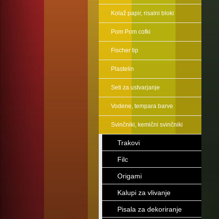
Kolaž papir, risalni bloki
Pom Pom cofki
Fischer tip
Plastelin
Seti za ustvarjanje
Vodene, tempara barve
Svinčniki, kemični svinčniki
Trakovi
Filc
Origami
Kalupi za vlivanje
Pisala za dekoriranje