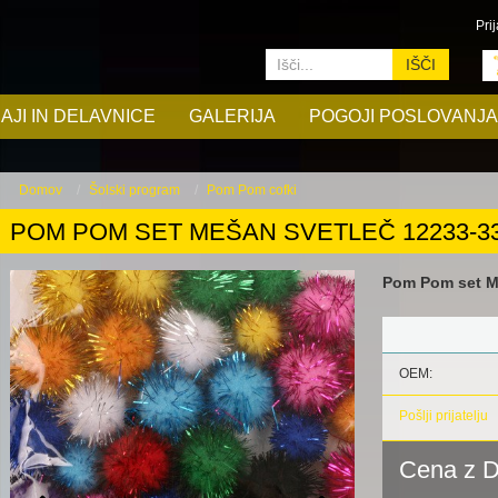
Prij
IŠČI
AJI IN DELAVNICE
GALERIJA
POGOJI POSLOVANJA
Domov
Šolski program
Pom Pom cofki
POM POM SET MEŠAN SVETLEČ 12233-3
Pom Pom set Me
OEM:
Pošlji prijatelju
Cena z 