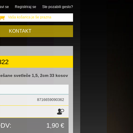
avi se
Registriraj se
Ste pozabili geslo?
Vaša košarica je še prazna
KONTAKT
322
šane svetleče 1,5, 2cm 33 kosov
8716659090362
DDV:
1,90 €