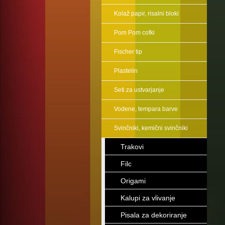
Kolaž papir, risalni bloki
Pom Pom cofki
Fischer tip
Plastelin
Seti za ustvarjanje
Vodene, tempara barve
Svinčniki, kemični svinčniki
Trakovi
Filc
Origami
Kalupi za vlivanje
Pisala za dekoriranje