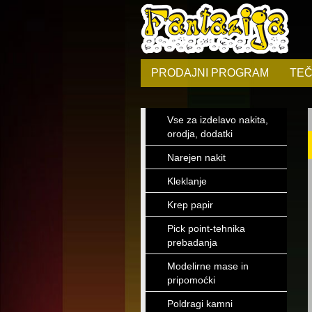
PRODAJNI PROGRAM
TEČ
Vse za izdelavo nakita,
orodja, dodatki
Narejen nakit
Kleklanje
Krep papir
Pick point-tehnika
prebadanja
Modelirne mase in
pripomoćki
Poldragi kamni