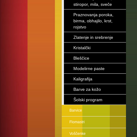
stiropor, mila, sveče
Praznovanja poroka,
birma, obhajilo, krst,
rojstvo
Zlatenje in srebrenje
Kristalčki
Bleščice
Modelirne paste
Kaligrafija
Barve za kožo
Šolski program
Barvice
Flomastri
Voščenke