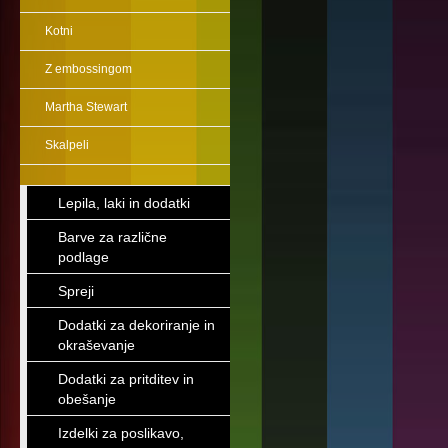
Kotni
Z embossingom
Martha Stewart
Skalpeli
Lepila, laki in dodatki
Barve za različne
podlage
Spreji
Dodatki za dekoriranje in
okraševanje
Dodatki za pritditev in
obešanje
Izdelki za poslikavo,