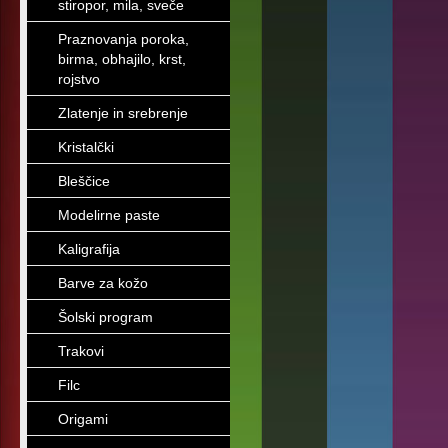
stiropor, mila, sveče
Praznovanja poroka,
birma, obhajilo, krst,
rojstvo
Zlatenje in srebrenje
Kristalčki
Bleščice
Modelirne paste
Kaligrafija
Barve za kožo
Šolski program
Trakovi
Filc
Origami