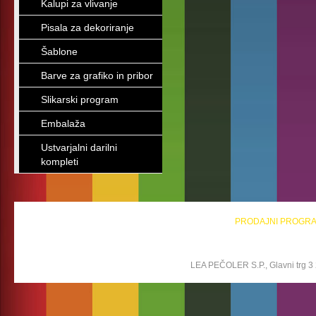
Kalupi za vlivanje
Pisala za dekoriranje
Šablone
Barve za grafiko in pribor
Slikarski program
Embalaža
Ustvarjalni darilni
kompleti
PRODAJNI PROGR
LEA PEČOLER S.P., Glavni trg 3