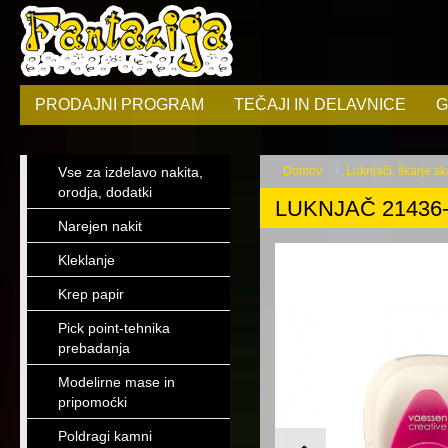
PRODAJNI PROGRAM
TEČAJI IN DELAVNICE
G
Vse za izdelavo nakita,
Domov
Luknjači, škarje sk
orodja, dodatki
LUKNJAČ 21436-
Narejen nakit
Kleklanje
Krep papir
Pick point-tehnika
prebadanja
Modelirne mase in
pripomoćki
Poldragi kamni