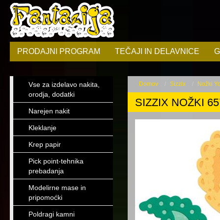
PRODAJNI PROGRAM
TEČAJI IN DELAVNICE
G
Vse za izdelavo nakita,
Domov
Sizzix
Nožki Yon
orodja, dodatki
SIZZIX NOŽKI 65
Narejen nakit
Kleklanje
Krep papir
Pick point-tehnika
prebadanja
Modelirne mase in
pripomoćki
Poldragi kamni