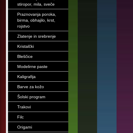
stiropor, mila, sveče
Praznovanja poroka,
birma, obhajilo, krst,
rojstvo
Zlatenje in srebrenje
Kristalčki
Bleščice
Modelirne paste
Kaligrafija
Barve za kožo
Šolski program
Trakovi
Filc
Origami