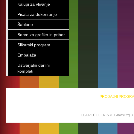
Kalupi za vlivanje
Pisala za dekoriranje
Šablone
Barve za grafiko in pribor
Slikarski program
Embalaža
Ustvarjalni darilni
kompleti
PRODAJNI PROGR
LEA PEČOLER S.P., Glavni trg 3