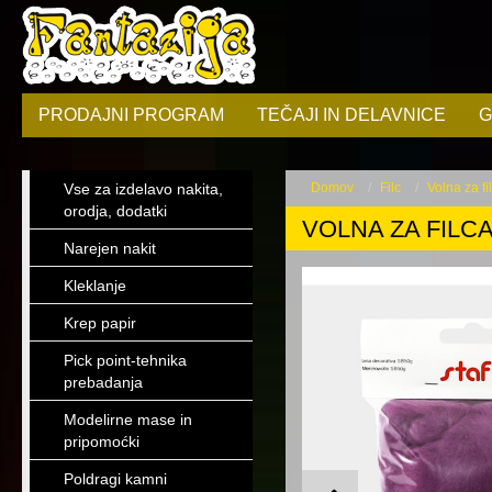
PRODAJNI PROGRAM
TEČAJI IN DELAVNICE
G
Vse za izdelavo nakita,
Domov
Filc
Volna za fi
orodja, dodatki
VOLNA ZA FILCAN
Narejen nakit
Kleklanje
Krep papir
Pick point-tehnika
prebadanja
Modelirne mase in
pripomoćki
Poldragi kamni