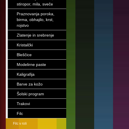
stiropor, mila, sveče
Praznovanja poroka,
birma, obhajilo, krst,
rojstvo
Zlatenje in srebrenje
Kristalčki
Bleščice
Modelirne paste
Kaligrafija
Barve za kožo
Šolski program
Trakovi
Filc
Filc v roli