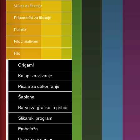
Volna za filcanje
Pripomočki za filcanje
Polnilo
Filc z motivom
Filc
Origami
Kalupi za vlivanje
Pisala za dekoriranje
Šablone
Barve za grafiko in pribor
Slikarski program
Embalaža
Ustvarjalni darilni