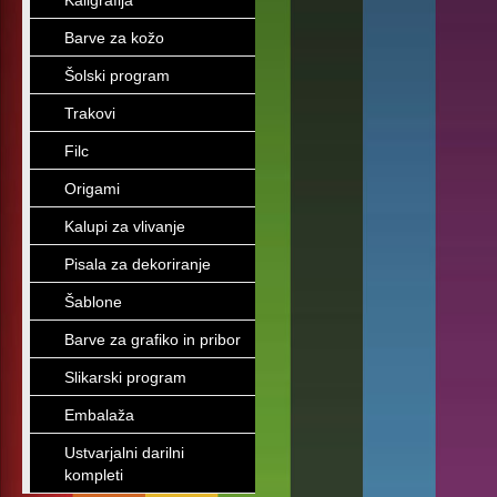
Kaligrafija
Barve za kožo
Šolski program
Trakovi
Filc
Origami
Kalupi za vlivanje
Pisala za dekoriranje
Šablone
Barve za grafiko in pribor
Slikarski program
Embalaža
Ustvarjalni darilni
kompleti