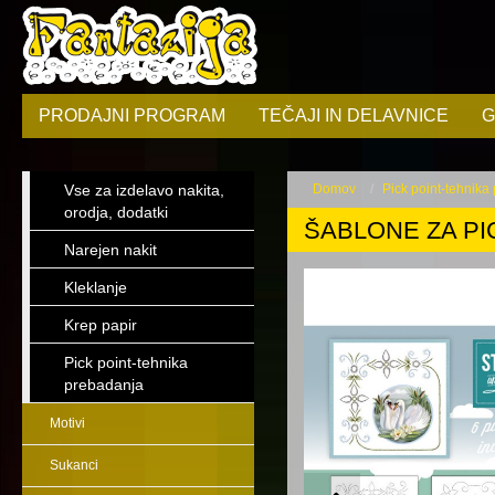
PRODAJNI PROGRAM
TEČAJI IN DELAVNICE
G
Vse za izdelavo nakita,
Domov
Pick point-tehnika
orodja, dodatki
ŠABLONE ZA PI
Narejen nakit
Kleklanje
Krep papir
Pick point-tehnika
prebadanja
Motivi
Sukanci