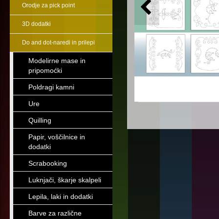
Orodje za pick point
3D dodatki
Do and dot-naredi in prilepi
Modelirne mase in
pripomoćki
Poldragi kamni
Ure
Quilling
Papir, voščilnice in
dodatki
Scrabooking
Luknjači, škarje skalpeli
Lepila, laki in dodatki
Barve za različne