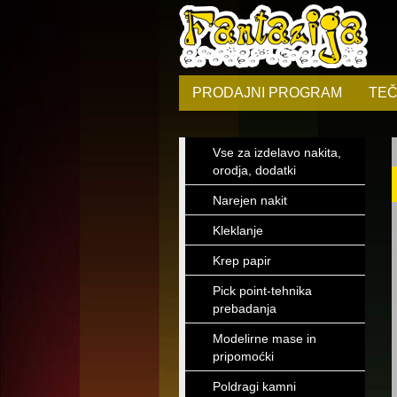
PRODAJNI PROGRAM
TEČ
Vse za izdelavo nakita,
orodja, dodatki
Narejen nakit
Kleklanje
Krep papir
Pick point-tehnika
prebadanja
Modelirne mase in
pripomoćki
Poldragi kamni