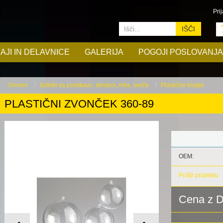
Prij
IŠČI
AJI IN DELAVNICE
GALERIJA
POGOJI POSLOVANJA
Domov
Izdelki za poslikavo, stiropor, mila, sveče
Plastične krogle
PLASTIČNI ZVONČEK 360-89
OEM:
Pošlji prijatelju
Cena z 