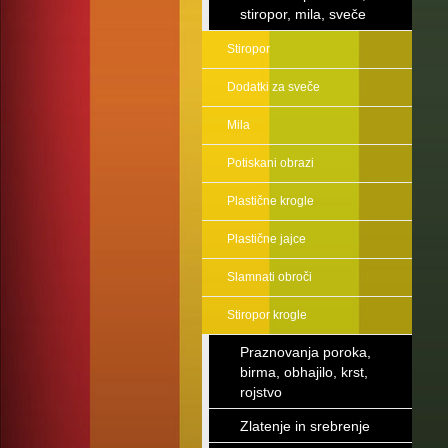
stiropor, mila, sveče
Stiropor
Dodatki za sveče
Mila
Potiskani obrazi
Plastične krogle
Plastične jajce
Slamnati obroči
Stiropor krogle
Praznovanja poroka,
birma, obhajilo, krst,
rojstvo
Zlatenje in srebrenje