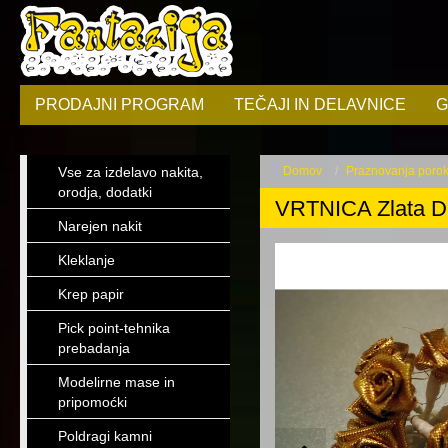
PRODAJNI PROGRAM
TEČAJI IN DELAVNICE
G
Vse za izdelavo nakita,
Domov
Praznovanja poroka,
orodja, dodatki
VRTNICA Zlata 
Narejen nakit
Kleklanje
Krep papir
Pick point-tehnika
prebadanja
Modelirne mase in
pripomoćki
Poldragi kamni