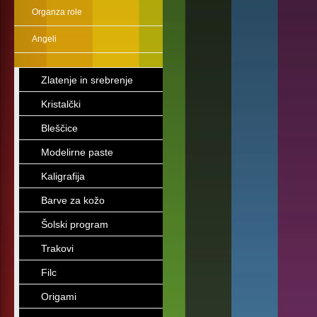
Organza role
Angeli
Zlatenje in srebrenje
Kristalčki
Bleščice
Modelirne paste
Kaligrafija
Barve za kožo
Šolski program
Trakovi
Filc
Origami