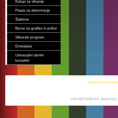
Kalupi za vlivanje
Pisala za dekoriranje
Šablone
Barve za grafiko in pribor
Slikarski program
Embalaža
Ustvarjalni darilni
kompleti
PRODAJNI PROGR
LEA PEČOLER S.P., Glavni trg 3