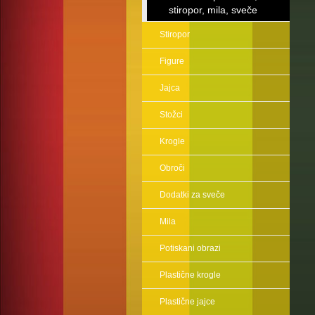
stiropor, mila, sveče
Stiropor
Figure
Jajca
Stožci
Krogle
Obroči
Dodatki za sveče
Mila
Potiskani obrazi
Plastične krogle
Plastične jajce