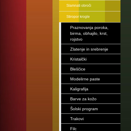
Slamnati obroči
Stiropor krogle
Praznovanja poroka,
birma, obhajilo, krst,
rojstvo
Zlatenje in srebrenje
Kristalčki
Bleščice
Modelirne paste
Kaligrafija
Barve za kožo
Šolski program
Trakovi
Filc