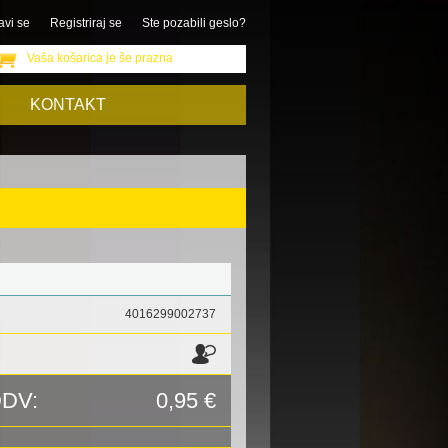
avi se
Registriraj se
Ste pozabili geslo?
Vaša košarica je še prazna
KONTAKT
4016299002737
DDV:
0,95 €