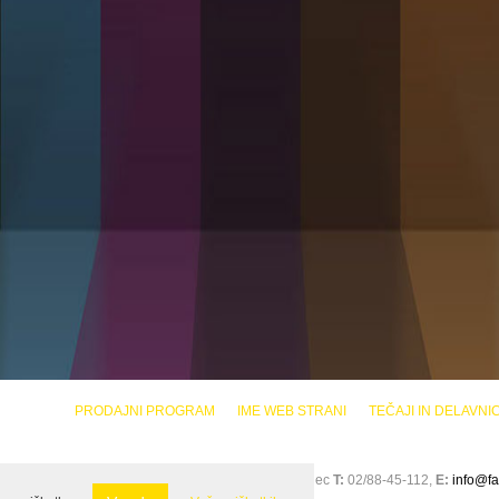
PRODAJNI PROGRAM
IME WEB STRANI
TEČAJI IN DELAVNI
LEA PEČOLER S.P., Glavni trg 3 2380 Slovenj Gradec
T:
02/88-45-112,
E:
info@fa