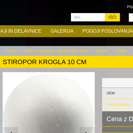
Prij
IŠČI
AJI IN DELAVNICE
GALERIJA
POGOJI POSLOVANJA
Domov
Izdelki za poslikavo, stiropor, mila, sveče
Stiropor
Krogle
STIROPOR KROGLA 10 CM
OEM:
Pošlji prijatelju
Cena z 