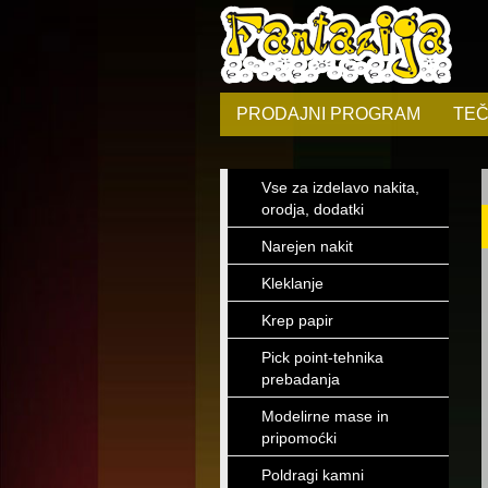
PRODAJNI PROGRAM
TEČ
Vse za izdelavo nakita,
orodja, dodatki
Narejen nakit
Kleklanje
Krep papir
Pick point-tehnika
prebadanja
Modelirne mase in
pripomoćki
Poldragi kamni