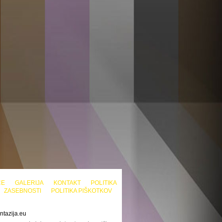
CE
GALERIJA
KONTAKT
POLITIKA
ZASEBNOSTI
POLITIKA PIŠKOTKOV
ntazija.eu