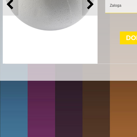
Zaloga
DO