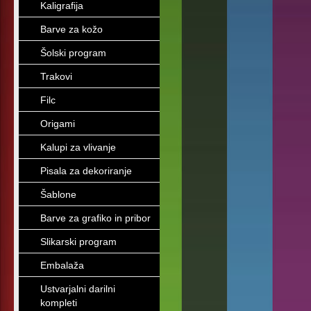
Kaligrafija
Barve za kožo
Šolski program
Trakovi
Filc
Origami
Kalupi za vlivanje
Pisala za dekoriranje
Šablone
Barve za grafiko in pribor
Slikarski program
Embalaža
Ustvarjalni darilni
kompleti