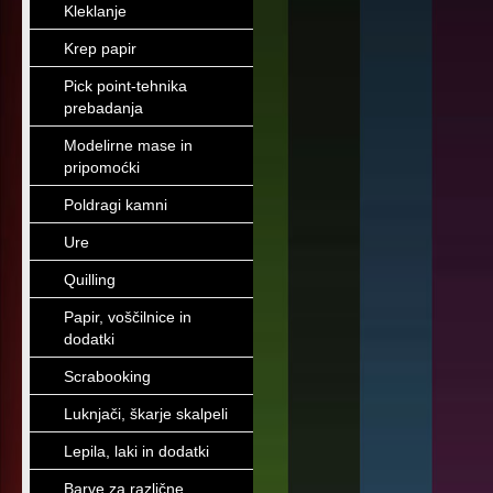
Kleklanje
Krep papir
Pick point-tehnika
prebadanja
Modelirne mase in
pripomoćki
Poldragi kamni
Ure
Quilling
Papir, voščilnice in
dodatki
Scrabooking
Luknjači, škarje skalpeli
Lepila, laki in dodatki
Barve za različne