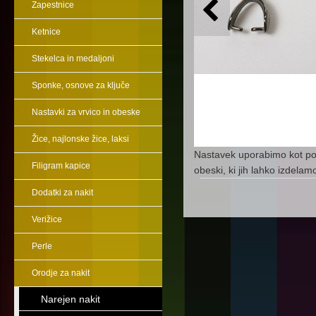
Zapestnice
Ketnice
Stekelca in medaljoni
Sponke, osnove za ključe
Nastavki za vrvico in obeske
Žice, najlonske žice, laksi
Nastavek uporabimo kot pove
Filigram kapice
obeski, ki jih lahko izdela
Dodatki za nakit
Verižice
Perle
Orodje za nakit
Narejen nakit