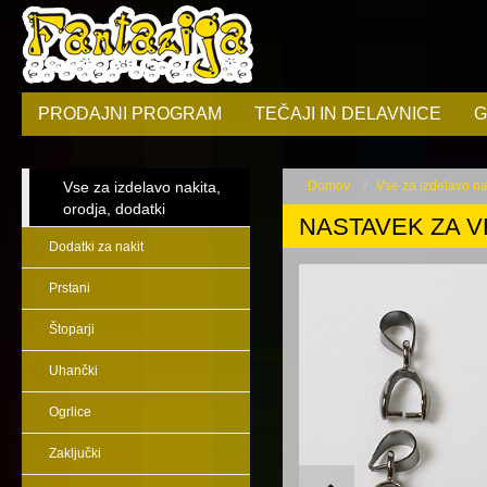
PRODAJNI PROGRAM
TEČAJI IN DELAVNICE
G
Vse za izdelavo nakita,
Domov
Vse za izdelavo nak
orodja, dodatki
NASTAVEK ZA VR
Dodatki za nakit
Prstani
Štoparji
Uhančki
Ogrlice
Zaključki