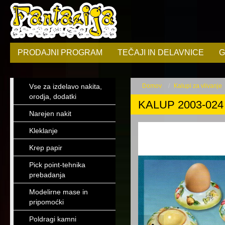
PRODAJNI PROGRAM
TEČAJI IN DELAVNICE
G
Vse za izdelavo nakita,
Domov
Kalupi za vlivanje
orodja, dodatki
KALUP 2003-024 p
Narejen nakit
Kleklanje
Krep papir
Pick point-tehnika
prebadanja
Modelirne mase in
pripomoćki
Poldragi kamni