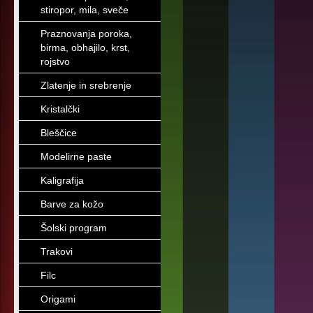
stiropor, mila, sveče
Praznovanja poroka,
birma, obhajilo, krst,
rojstvo
Zlatenje in srebrenje
Kristalčki
Bleščice
Modelirne paste
Kaligrafija
Barve za kožo
Šolski program
Trakovi
Filc
Origami